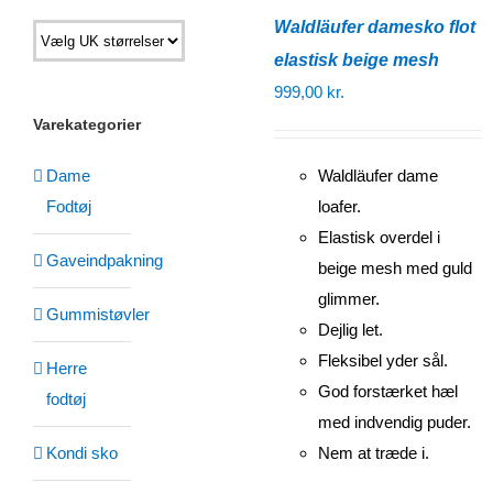
Waldläufer damesko flot
elastisk beige mesh
999,00
kr.
Varekategorier
Dame
Waldläufer dame
Fodtøj
loafer.
Elastisk overdel i
Gaveindpakning
beige mesh med guld
glimmer.
Gummistøvler
Dejlig let.
Fleksibel yder sål.
Herre
God forstærket hæl
fodtøj
med indvendig puder.
Kondi sko
Nem at træde i.