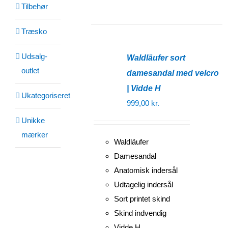
Tilbehør
Træsko
Udsalg-
Waldläufer sort
outlet
damesandal med velcro
| Vidde H
Ukategoriseret
999,00
kr.
Unikke
mærker
Waldläufer
Damesandal
Anatomisk indersål
Udtagelig indersål
Sort printet skind
Skind indvendig
Vidde H