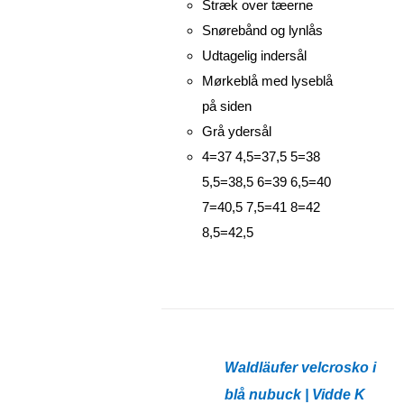
Stræk over tæerne
Snørebånd og lynlås
Udtagelig indersål
Mørkeblå med lyseblå
på siden
Grå ydersål
4=37 4,5=37,5 5=38
5,5=38,5 6=39 6,5=40
7=40,5 7,5=41 8=42
8,5=42,5
Waldläufer velcrosko i
blå nubuck | Vidde K