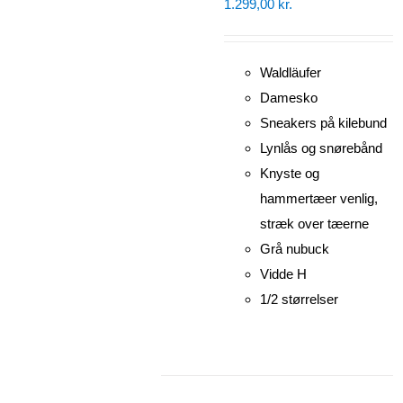
1.299,00
kr.
Waldläufer
Damesko
Sneakers på kilebund
Lynlås og snørebånd
Knyste og
hammertæer venlig,
stræk over tæerne
Grå nubuck
Vidde H
1/2 størrelser