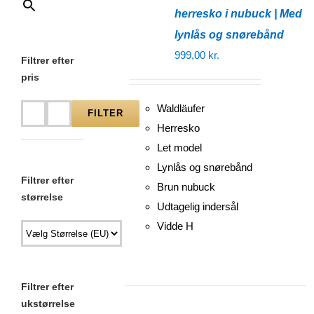
herresko i nubuck | Med
lynlås og snørebånd
999,00
kr.
Filtrer efter
pris
Waldläufer
FILTER
Mindste
Højeste
Herresko
pris
pris
Let model
Lynlås og snørebånd
Filtrer efter
Brun nubuck
størrelse
Udtagelig indersål
Vidde H
Filtrer efter
ukstørrelse