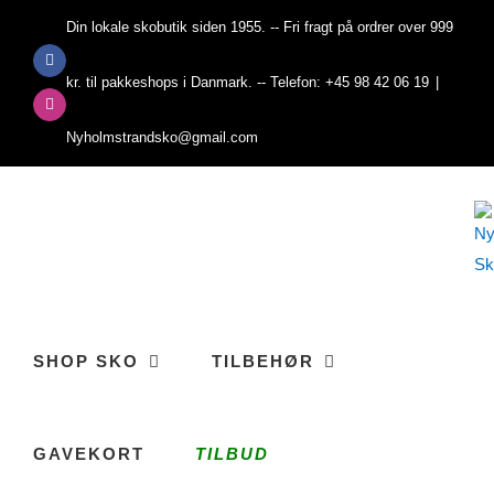
Skip
Din lokale skobutik siden 1955. -- Fri fragt på ordrer over 999
to
Facebook
content
kr. til pakkeshops i Danmark. -- Telefon: +45 98 42 06 19
|
Instagram
Nyholmstrandsko@gmail.com
SHOP SKO
TILBEHØR
GAVEKORT
TILBUD