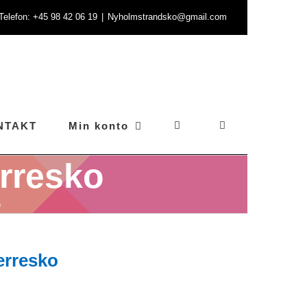
- Telefon: +45 98 42 06 19
|
Nyholmstrandsko@gmail.com
NTAKT
Min konto
erresko
o
erresko