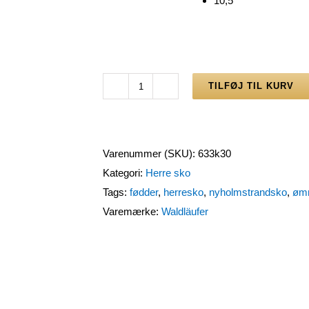
10,5
TILFØJ TIL KURV
Waldläufer
sort
velcro
herresko
Varenummer (SKU):
633k30
antal
Kategori:
Herre sko
Tags:
fødder
,
herresko
,
nyholmstrandsko
,
øm
Varemærke:
Waldläufer