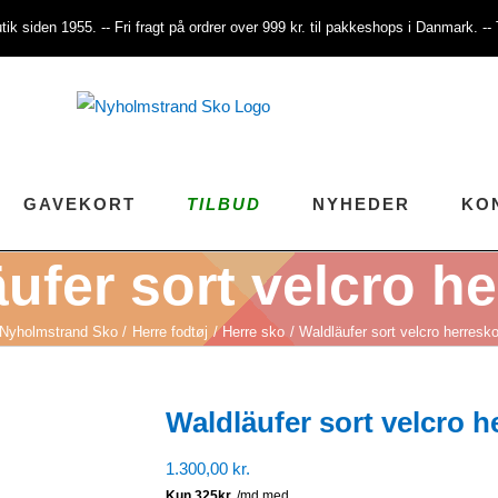
tik siden 1955. -- Fri fragt på ordrer over 999 kr. til pakkeshops i Danmark. -
GAVEKORT
TILBUD
NYHEDER
KO
ufer sort velcro h
Nyholmstrand Sko
Herre fodtøj
Herre sko
Waldläufer sort velcro herresk
Waldläufer sort velcro h
1.300,00
kr.