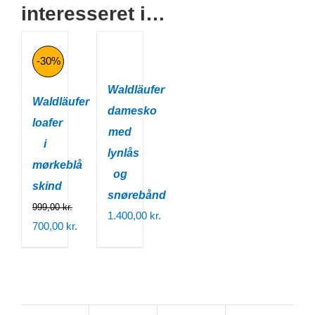
interesseret i…
-30%
Waldläufer
Waldläufer
damesko
loafer
med
i
lynlås
mørkeblå
og
skind
snørebånd
999,00
kr.
1.400,00
kr.
Den
700,00
kr.
oprindelige
Den
pris
aktuelle
var:
pris
999,00 kr..
er: