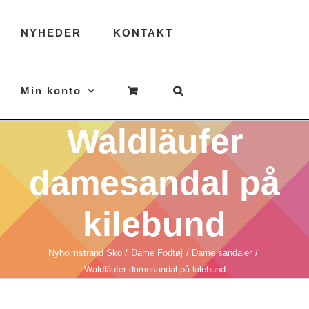
NYHEDER
KONTAKT
Min konto
Waldläufer
damesandal på
kilebund
Nyholmstrand Sko
Dame Fodtøj
Dame sandaler
Waldläufer damesandal på kilebund