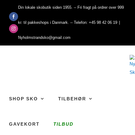
Skip
Din lokale skobutik siden 1955. -- Fri fragt på ordrer over 999
to
Facebook
content
kr. til pakkeshops i Danmark. -- Telefon: +45 98 42 06 19
|
Instagram
Nyholmstrandsko@gmail.com
SHOP SKO
TILBEHØR
GAVEKORT
TILBUD