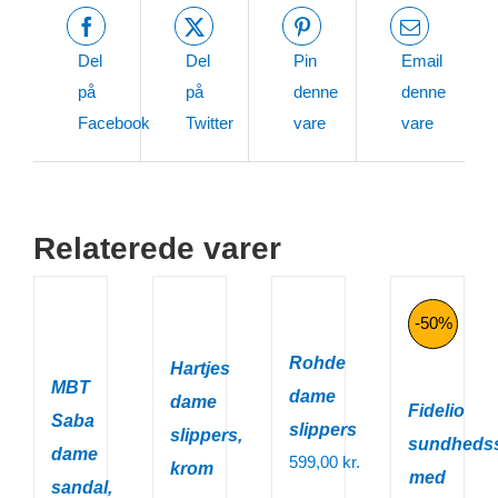
700,00 kr..
Del
Del
Pin
Email
på
på
denne
denne
Facebook
Twitter
vare
vare
Relaterede varer
-50%
Rohde
Hartjes
MBT
dame
dame
Fidelio
Saba
slippers
slippers,
sundheds
dame
599,00
kr.
krom
med
sandal,