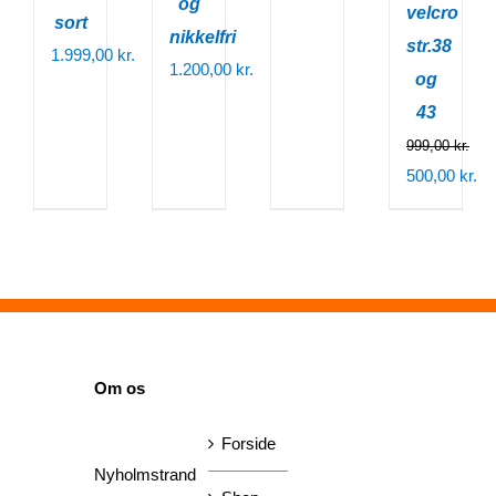
og
velcro
sort
nikkelfri
str.38
1.999,00
kr.
1.200,00
kr.
og
43
999,00
kr.
Den
500,00
kr.
oprindelige
Den
pris
aktuelle
var:
pris
999,00 kr..
er:
500,00 kr.
SIDER
Om os
Forside
Nyholmstrand