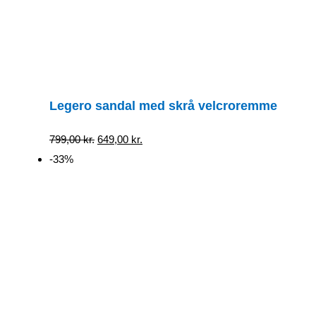
Legero sandal med skrå velcroremme
Den
Den
799,00
kr.
649,00
kr.
oprindelige
aktuelle
-33%
pris
pris
var:
er:
799,00 kr..
649,00 kr..