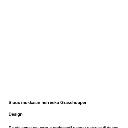
Sioux mokkasin herresko Grasshopper
Design
En afslappet og varm hverdagsstil passer naturligt til denne