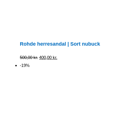
Rohde herresandal | Sort nubuck
Den
Den
500,00
kr.
400,00
kr.
oprindelige
aktuelle
-19%
pris
pris
var:
er:
500,00 kr..
400,00 kr..