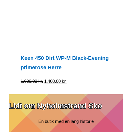
Keen 450 Dirt WP-M Black-Evening
primerose Herre
Den
Den
1.600,00
kr.
1.400,00
kr.
oprindelige
aktuelle
pris
pris
Lidt om Nyholmstrand Sko
var:
er:
1.600,00 kr..
1.400,00 kr..
En butik med en lang historie