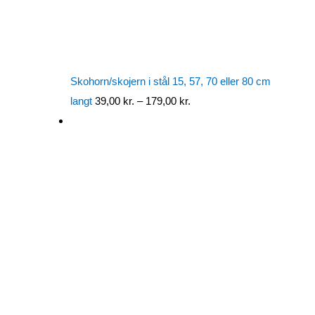
Skohorn/skojern i stål 15, 57, 70 eller 80 cm
Prisinterval:
langt
39,00
kr.
–
179,00
kr.
39,00 kr.
til
179,00 kr.