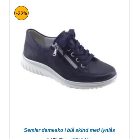
-29%
Semler damesko i blå skind med lynlås
Den
Den