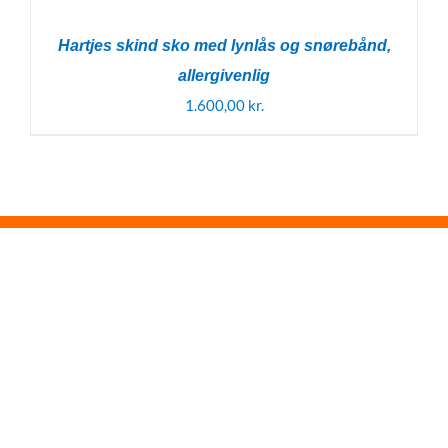
Hartjes skind sko med lynlås og snørebånd,
allergivenlig
1.600,00
kr.
SIDER
Om os
Forside
Nyholmstrand
Shop
Sko
CVR:
Handelsbetingelser