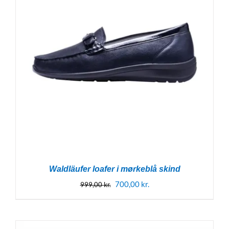
Waldläufer loafer i mørkeblå skind
Den
Den
700,00
kr.
999,00
kr.
oprindelige
aktuelle
pris
pris
var:
er: