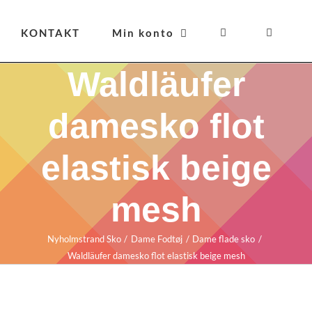
KONTAKT
Min konto
Waldläufer
damesko flot
elastisk beige
mesh
Nyholmstrand Sko
Dame Fodtøj
Dame flade sko
Waldläufer damesko flot elastisk beige mesh