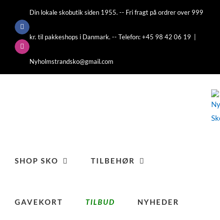
Skip
Din lokale skobutik siden 1955. -- Fri fragt på ordrer over 999
to
Facebook
content
kr. til pakkeshops i Danmark. -- Telefon: +45 98 42 06 19
|
Instagram
Nyholmstrandsko@gmail.com
SHOP SKO
TILBEHØR
GAVEKORT
TILBUD
NYHEDER