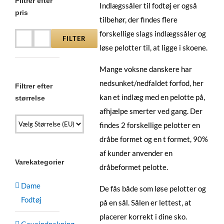
Filtrer efter
Indlægssåler til fodtøj er også
pris
tilbehør, der findes flere
forskellige slags indlægssåler og
FILTER
Mindste
Højeste
løse pelotter til, at ligge i skoene.
pris
pris
Mange voksne danskere har
nedsunket/nedfaldet forfod, her
Filtrer efter
kan et indlæg med en pelotte på,
størrelse
afhjælpe smerter ved gang. Der
findes 2 forskellige pelotter en
dråbe formet og en t formet, 90%
af kunder anvender en
Varekategorier
dråbeformet pelotte.
Dame
De fås både som løse pelotter og
Fodtøj
på en sål. Sålen er lettest, at
placerer korrekt i dine sko.