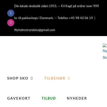
Skip
Din lokale skobutik siden 1955. -- Fri fragt på ordrer over 999
to
Facebook
content
kr. til pakkeshops i Danmark. -- Telefon: +45 98 42 06 19
|
Instagram
Nyholmstrandsko@gmail.com
SHOP SKO
TILBEHØR
GAVEKORT
TILBUD
NYHEDER