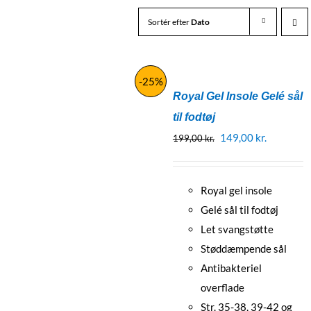
Sortér efter
Dato
-25%
Royal Gel Insole Gelé sål
til fodtøj
Den
Den
149,00
kr.
199,00
kr.
oprindelige
aktuelle
pris
pris
Royal gel insole
var:
er:
Gelé sål til fodtøj
199,00 kr..
149,00 kr.
Let svangstøtte
Støddæmpende sål
Antibakteriel
overflade
Str. 35-38, 39-42 og