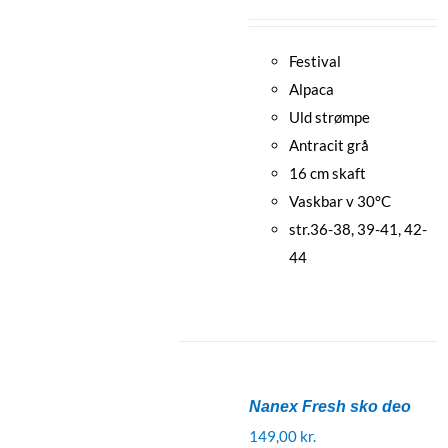
Festival
Alpaca
Uld strømpe
Antracit grå
16 cm skaft
Vaskbar v 30°C
str.36-38, 39-41, 42-
44
Nanex Fresh sko deo
149,00
kr.