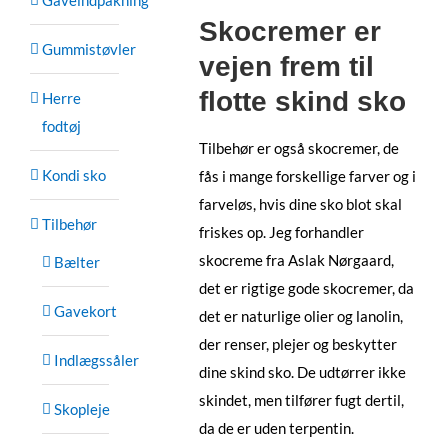
Gaveindpakning
Skocremer er
Gummistøvler
vejen frem til
flotte skind sko
Herre
fodtøj
Tilbehør er også skocremer, de
Kondi sko
fås i mange forskellige farver og i
farveløs, hvis dine sko blot skal
Tilbehør
friskes op. Jeg forhandler
skocreme fra Aslak Nørgaard,
Bælter
det er rigtige gode skocremer, da
Gavekort
det er naturlige olier og lanolin,
der renser, plejer og beskytter
Indlægssåler
dine skind sko. De udtørrer ikke
skindet, men tilfører fugt dertil,
Skopleje
da de er uden terpentin.