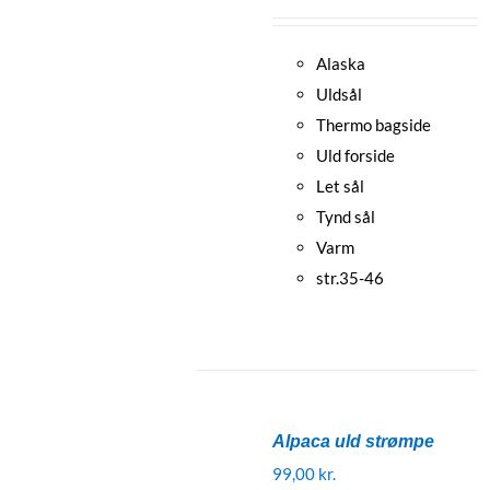
Alaska
Uldsål
Thermo bagside
Uld forside
Let sål
Tynd sål
Varm
str.35-46
Alpaca uld strømpe
99,00
kr.