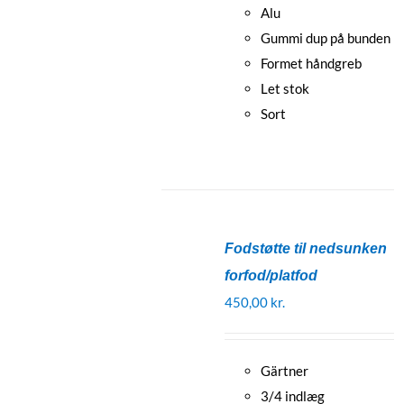
Alu
Gummi dup på bunden
Formet håndgreb
Let stok
Sort
Fodstøtte til nedsunken
forfod/platfod
450,00
kr.
Gärtner
3/4 indlæg