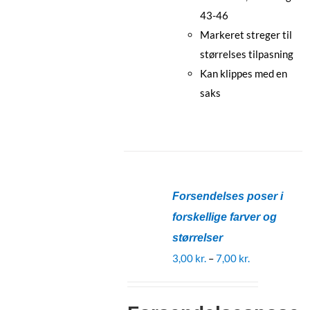
43-46
Markeret streger til
størrelses tilpasning
Kan klippes med en
saks
Forsendelses poser i
forskellige farver og
størrelser
Prisinterval:
3,00
kr.
–
7,00
kr.
3,00 kr.
til