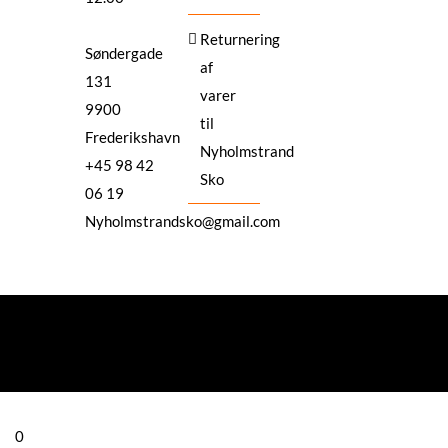
Returnering
Søndergade
af
131
varer
9900
til
Frederikshavn
Nyholmstrand
+45 98 42
Sko
06 19
Nyholmstrandsko@gmail.com
0