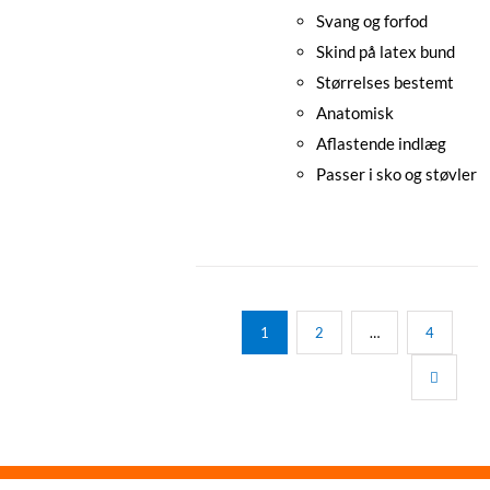
Svang og forfod
Skind på latex bund
Størrelses bestemt
Anatomisk
Aflastende indlæg
Passer i sko og støvler
1
2
…
4