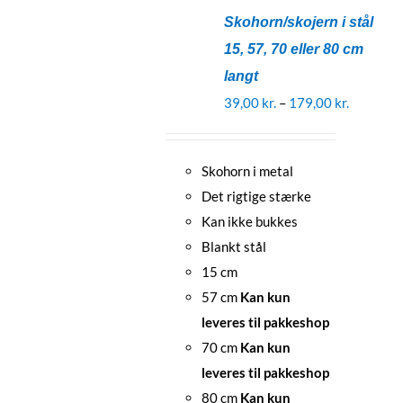
Skohorn/skojern i stål
15, 57, 70 eller 80 cm
langt
Prisinter
39,00
kr.
–
179,00
kr.
39,00 kr.
til
Skohorn i metal
179,00 kr
Det rigtige stærke
Kan ikke bukkes
Blankt stål
15 cm
57 cm
Kan kun
leveres til pakkeshop
70 cm
Kan kun
leveres til pakkeshop
80 cm
Kan kun