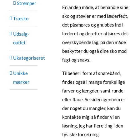
Strømper
En anden måde, at behandle sine
sko og støvler er med læderfedt,
Træsko
det påsmøres og gnubbes ind i
læderet og derefter aftørres det
Udsalg-
overskydende lag, på den måde
outlet
beskytter du også dine sko mod
Ukategoriseret
fugt og snavs.
Unikke
Tilbehør i form af snørebånd,
mærker
findes også i mange forskellige
farver og længder, samt runde
eller flade. Se siden igennem er
der noget du mangler, kan du
kontakte mig, så finder vi en
løsning, jeg har flere ting i den
fysiske forretning.