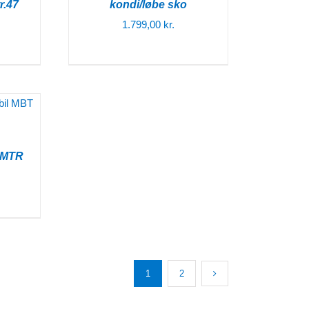
r.47
kondi/løbe sko
1.799,00
kr.
 MTR
1
2