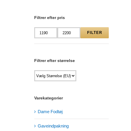
Filtrer efter pris
FILTER
Mindste
Højeste
pris
pris
Filtrer efter størrelse
Varekategorier
Dame Fodtøj
Gaveindpakning