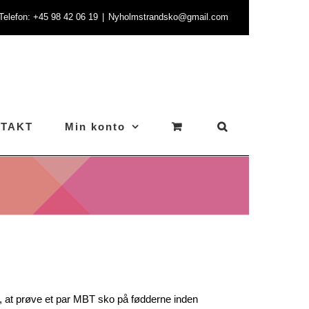
- Telefon: +45 98 42 06 19
|
Nyholmstrandsko@gmail.com
TAKT
Min konto
e, at prøve et par MBT sko på fødderne inden