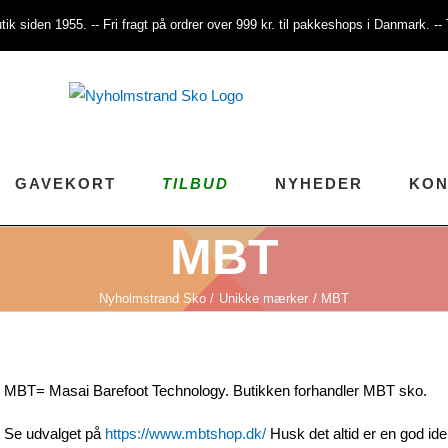
tik siden 1955. -- Fri fragt på ordrer over 999 kr. til pakkeshops i Danmark. -
GAVEKORT
TILBUD
NYHEDER
KON
MBT
Nyholmstrand Sko
Unikke mærker
MBT
MBT= Masai Barefoot Technology. Butikken forhandler MBT sko.
Se udvalget på
https://www.mbtshop.dk/
Husk det altid er en god id