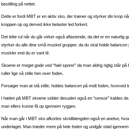
bestilling på nettet.
Dette er fordi MBT er en aktiv sko, der træner og styrker din krop n
kroppen op og derved ikke belaster led forkert.
Det lette rul når du går virker også aflastende, da det er en naturlig
styrker du alle dine små muskel grupper, da du skal holde balancen på
muskler end du er vant til.
Skoene er meget gode ved “hæl sporer” da man aldrig rigtig står på 
ruller lige så stille hen over foden.
Forsøger man at stå stille, holdes balancen på midt foden, hvorved
I hælen på MBT skoene sidder desuden også en “sensor” kaldes de,
man ellers kunne få op igennem ryggen.
Når man går i MBT sko afkortes skridtlængden også en anelse, hvor
underlaget. Man træder mere på hele foden og undgår stød igennem 