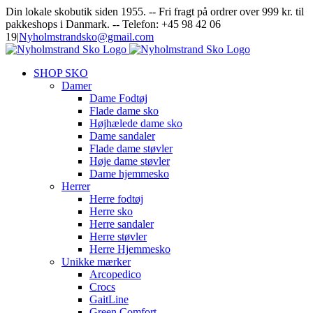
Skip
Facebook
Instagram
Din lokale skobutik siden 1955. -- Fri fragt på ordrer over 999 kr. til
to
pakkeshops i Danmark. -- Telefon: +45 98 42 06
content
19
|
Nyholmstrandsko@gmail.com
SHOP SKO
Damer
Dame Fodtøj
Flade dame sko
Højhælede dame sko
Dame sandaler
Flade dame støvler
Høje dame støvler
Dame hjemmesko
Herrer
Herre fodtøj
Herre sko
Herre sandaler
Herre støvler
Herre Hjemmesko
Unikke mærker
Arcopedico
Crocs
GaitLine
Green Comfort