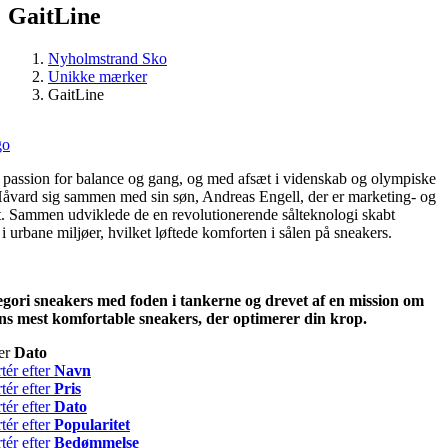
GaitLine
Nyholmstrand Sko
Unikke mærker
GaitLine
 passion for balance og gang, og med afsæt i videnskab og olympiske
Håvard sig sammen med sin søn, Andreas Engell, der er marketing- og
. Sammen udviklede de en revolutionerende sålteknologi skabt
g i urbane miljøer, hvilket løftede komforten i sålen på sneakers.
egori sneakers med foden i tankerne og drevet af en mission om
ns mest komfortable sneakers, der optimerer din krop.
ter
Dato
tér efter
Navn
tér efter
Pris
tér efter
Dato
tér efter
Popularitet
tér efter
Bedømmelse