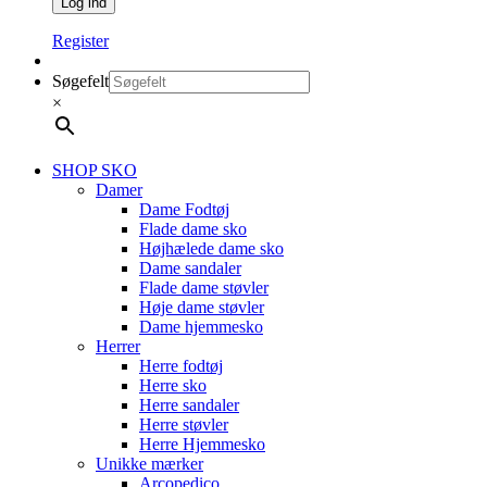
Register
Søgefelt
×
SHOP SKO
Damer
Dame Fodtøj
Flade dame sko
Højhælede dame sko
Dame sandaler
Flade dame støvler
Høje dame støvler
Dame hjemmesko
Herrer
Herre fodtøj
Herre sko
Herre sandaler
Herre støvler
Herre Hjemmesko
Unikke mærker
Arcopedico