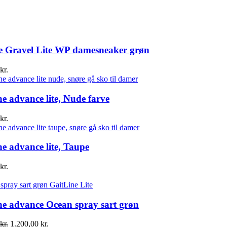
ne Gravel Lite WP damesneaker grøn
kr.
ne advance lite, Nude farve
kr.
ne advance lite, Taupe
kr.
ne advance Ocean spray sart grøn
Den
Den
kr.
1.200,00
kr.