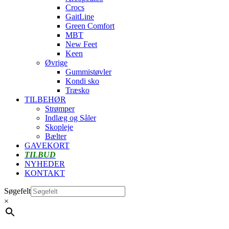
Crocs
GaitLine
Green Comfort
MBT
New Feet
Keen
Øvrige
Gummistøvler
Kondi sko
Træsko
TILBEHØR
Strømper
Indlæg og Såler
Skopleje
Bælter
GAVEKORT
TILBUD
NYHEDER
KONTAKT
Søgefelt
×