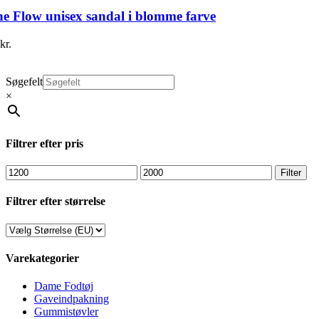
ne Flow unisex sandal i blomme farve
kr.
Søgefelt
×
Filtrer efter pris
Mindste
Højeste
Filter
pris
pris
Filtrer efter størrelse
Varekategorier
Dame Fodtøj
Gaveindpakning
Gummistøvler