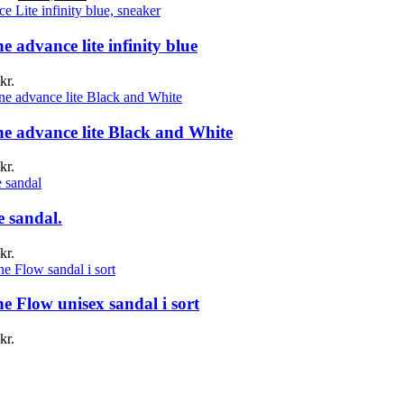
oprindelige
aktuelle
pris
pris
var:
er:
ne advance lite infinity blue
1.699,00 kr..
1.200,00 kr..
kr.
ne advance lite Black and White
kr.
e sandal.
kr.
e Flow unisex sandal i sort
kr.