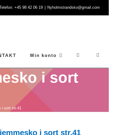
- Telefon: +45 98 42 06 19
|
Nyholmstrandsko@gmail.com
NTAKT
Min konto
mesko i sort
i sort str.41
hjemmesko i sort str.41