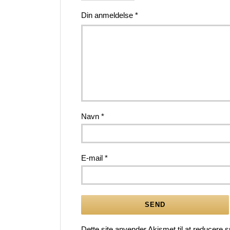
Din anmeldelse
*
Navn
*
E-mail
*
Dette site anvender Akismet til at reducere