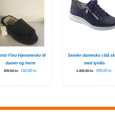
nto Fino Hjemmesko til
Semler damesko i blå sk
damer og herre
med lynlås
Den
Den
Den
D
150,00
kr.
999,00
kr.
599,00
kr.
1.400,00
kr.
oprindelige
aktuelle
oprindelige
a
pris
pris
pris
p
var:
er:
var:
e
599,00 kr..
150,00 kr..
1.400,00 kr.
9