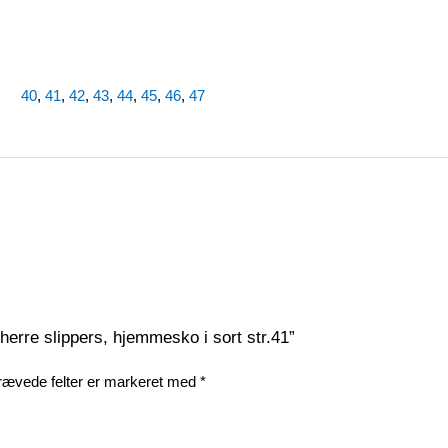
40
,
41
,
42
,
43
,
44
,
45
,
46
,
47
 herre slippers, hjemmesko i sort str.41”
rævede felter er markeret med
*