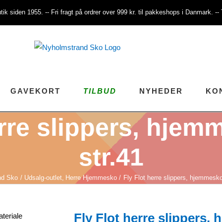
tik siden 1955. -- Fri fragt på ordrer over 999 kr. til pakkeshops i Danmark. -
GAVEKORT
TILBUD
NYHEDER
KO
rre slippers, hjem
str.41
nd Sko
Udsalg-outlet
Herre Hjemmesko
Fly Flot herre slippers, hjemmesko 
Fly Flot herre slippers, 