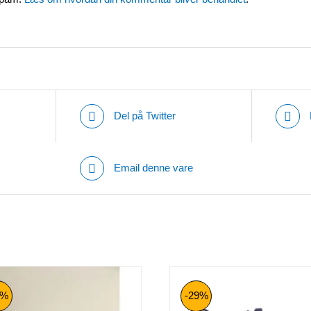
Del på Twitter
Email denne vare
5%
-29%