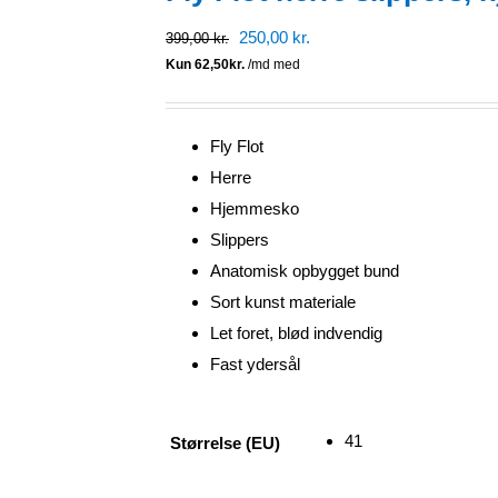
Den
Den
250,00
kr.
399,00
kr.
oprindelige
aktuelle
pris
pris
var:
er:
Fly Flot
399,00 kr..
250,00 kr..
Herre
Hjemmesko
Slippers
Anatomisk opbygget bund
Sort kunst materiale
Let foret, blød indvendig
Fast ydersål
41
Størrelse (EU)