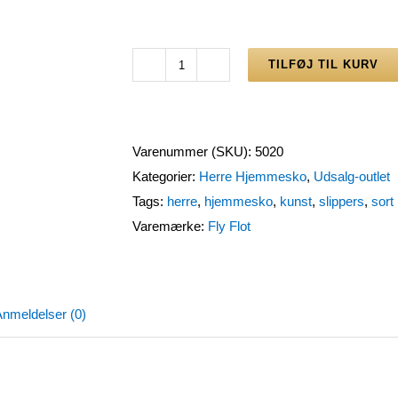
TILFØJ TIL KURV
Fly
Flot
herre
slippers,
Varenummer (SKU):
5020
hjemmesko
Kategorier:
Herre Hjemmesko
,
Udsalg-outlet
i
Tags:
herre
,
hjemmesko
,
kunst
,
slippers
,
sort
sort
Varemærke:
Fly Flot
str.41
antal
nmeldelser (0)