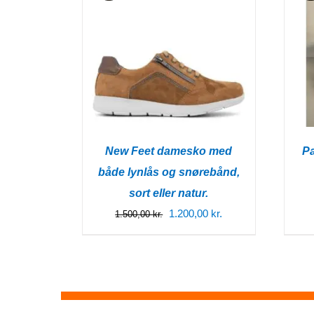
New Feet damesko med
Pa
både lynlås og snørebånd,
sort eller natur.
Den
Den
1.200,00
kr.
1.500,00
kr.
oprindelige
aktuelle
pris
pris
var:
er:
1.500,00 kr..
1.200,00 kr..