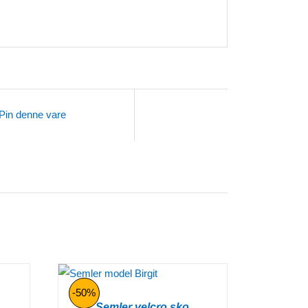
Pin denne vare
-50%
Semler velcro sko