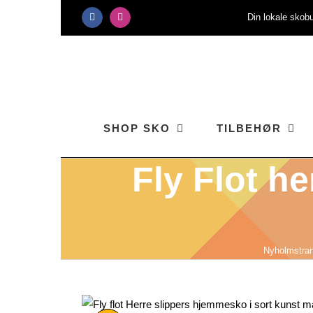
Skip
Din lokale skobu
Facebook
Instagram
to
content
SHOP SKO
TILBEHØR
Fly Flot he
Nyholmstra