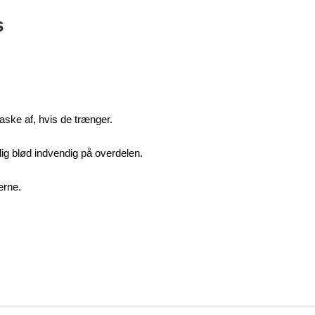
s
aske af, hvis de trænger.
lig blød indvendig på overdelen.
erne.