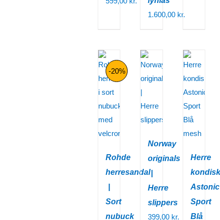
lynlås
599,00
kr.
1.600,00
kr.
-20%
Norway
Rohde
Herre
originals
herresandal
kondis
|
|
Astonic
Herre
Sort
Sport
slippers
nubuck
Blå
399,00
kr.