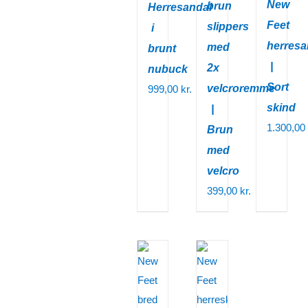
New
brun
Herresandal
Feet
slippers
i
herresa
med
brunt
|
2x
nubuck
Sort
velcroremme
999,00
kr.
skind
|
1.300,00
Brun
med
velcro
399,00
kr.