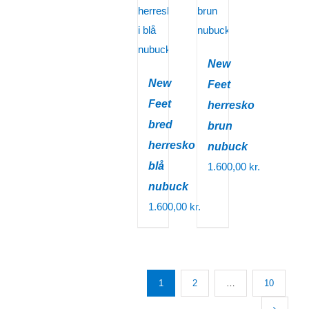
New
New
Feet
Feet
herresko
bred
brun
herresko
nubuck
blå
1.600,00
kr.
nubuck
1.600,00
kr.
1
2
…
10