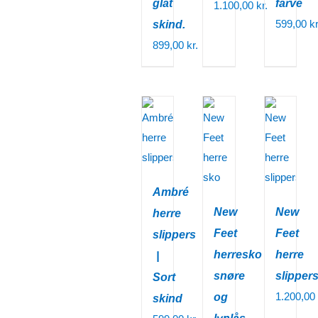
glat
farve
1.100,00
kr.
599,00
kr
skind.
899,00
kr.
Ambré
New
New
herre
Feet
Feet
slippers
herresko
herre
|
snøre
slippers
Sort
1.200,00
og
skind