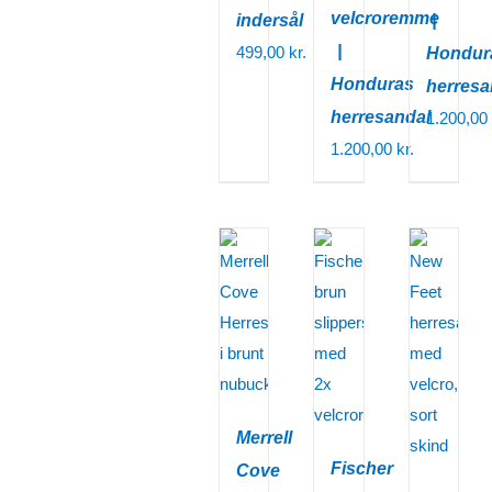
velcroremme
indersål
|
|
499,00
kr.
Hondur
Honduras
herresa
herresandal
1.200,00
1.200,00
kr.
Merrell
Fischer
Cove