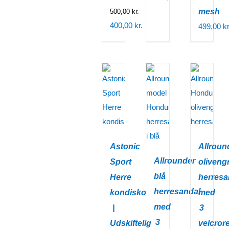
mesh
500,00
kr.
Den
400,00
kr.
499,00
kr
oprindelige
Den
pris
aktuelle
var:
pris
500,00 kr..
er:
400,00 kr..
Astonic
Allroun
Allrounder
Sport
oliveng
blå
Herre
herresa
herresandal
kondisko
med
med
|
3
3
Udskiftelig
velcro