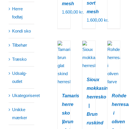
sort
mesh
Herre
mesh
1.600,00
kr.
fodtøj
1.600,00
kr.
Kondi sko
Tilbehør
Træsko
Udsalg-
Sioux
outlet
mokkasin
Ukategoriseret
Tamaris
Rohde
herresko
herre
herresa
|
Unikke
sko
i
Brun
mærker
|brun
oliven
ruskind