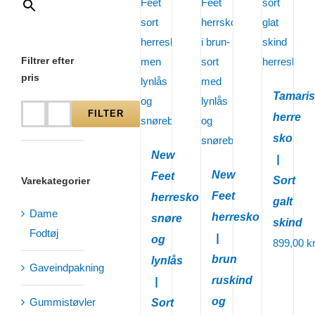
Filtrer efter
pris
Tamaris
FILTER
herre
Mindste
Højeste
sko
pris
pris
New
|
New
Feet
Sort
Varekategorier
Feet
herresko
galt
Dame
herresko
snøre
skind
Fodtøj
|
og
899,00
kr
brun
lynlås
Gaveindpakning
ruskind
|
og
Gummistøvler
Sort