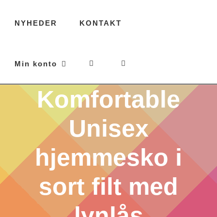
NYHEDER
KONTAKT
Min konto
Komfortable
Unisex
hjemmesko i
sort filt med
lynlås