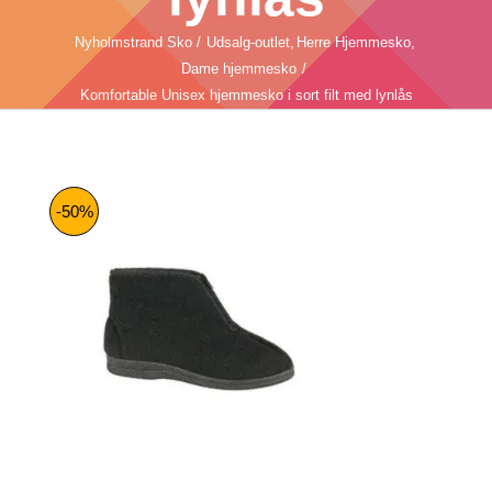
Nyholmstrand Sko
Udsalg-outlet
Herre Hjemmesko
Dame hjemmesko
Komfortable Unisex hjemmesko i sort filt med lynlås
-50%