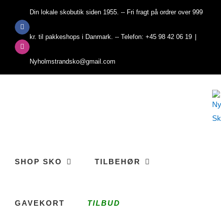
Skip
Din lokale skobutik siden 1955. -- Fri fragt på ordrer over 999
to
Facebook
content
kr. til pakkeshops i Danmark. -- Telefon: +45 98 42 06 19
|
Instagram
Nyholmstrandsko@gmail.com
SHOP SKO
TILBEHØR
GAVEKORT
TILBUD