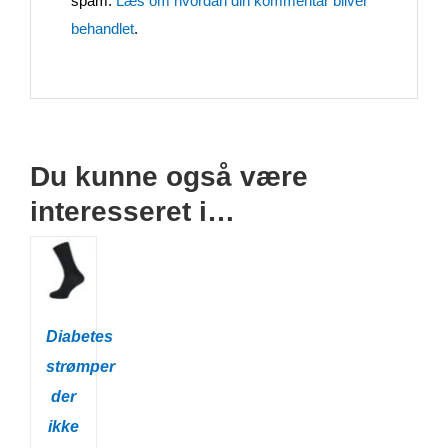
spam.
Læs om hvordan din kommentar bliver
behandlet
.
Du kunne også være
interesseret i…
Diabetes
strømper
der
ikke