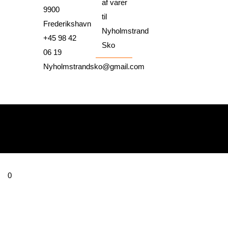
af varer
9900
til
Frederikshavn
Nyholmstrand
+45 98 42
Sko
06 19
Nyholmstrandsko@gmail.com
0
Din kurv
Din kurv er tom
Tilbage til forretningen