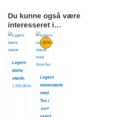
Du kunne også være
interesseret i…
-31%
Legero
dame
Legero
støvle.
damestøvle
1.200,00
kr.
med
Tex i
sort
skind