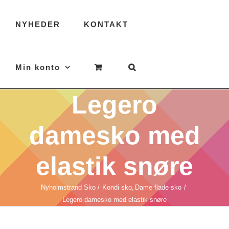
NYHEDER
KONTAKT
Min konto
Legero
damesko med
elastik snøre
Nyholmstrand Sko
Kondi sko
Dame flade sko
Legero damesko med elastik snøre