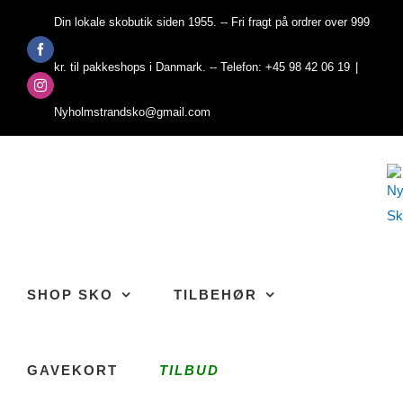
Skip
Din lokale skobutik siden 1955. -- Fri fragt på ordrer over 999
to
Facebook
content
kr. til pakkeshops i Danmark. -- Telefon: +45 98 42 06 19
|
Instagram
Nyholmstrandsko@gmail.com
SHOP SKO
TILBEHØR
GAVEKORT
TILBUD