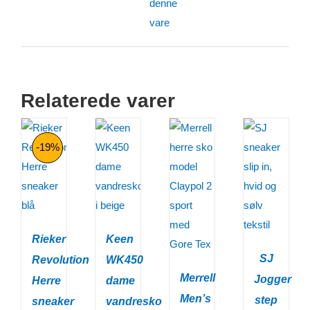
denne
vare
Relaterede varer
-19%
Rieker
Keen
SJ
Revolution
WK450
Merrell
Jogger
Herre
dame
Men’s
step
sneaker
vandresko