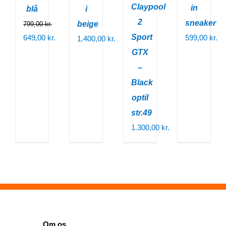
Claypool
in
blå
i
2
sneaker
beige
799,00
kr.
Den
Sport
649,00
kr.
599,00
kr.
1.400,00
kr.
oprindelige
Den
GTX
pris
aktuelle
–
var:
pris
Black
799,00 kr..
er:
optil
649,00 kr..
str.49
1.300,00
kr.
SIDER
Om os