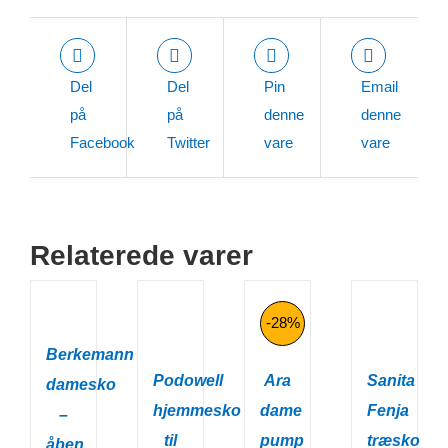
1.450,00 kr..
er:
999,00 kr..
Del
Del
Pin
Email
på
på
denne
denne
Facebook
Twitter
vare
vare
Relaterede varer
-28%
Berkemann
Podowell
Ara
Sanita
damesko
hjemmesko
dame
Fenja
–
til
pump
træsko
åben