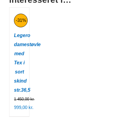
-31%
Legero
damestøvle
med
Tex i
sort
skind
str.36,5
1.450,00
kr.
Den
999,00
kr.
oprindelige
Den
pris
aktuelle
var:
pris