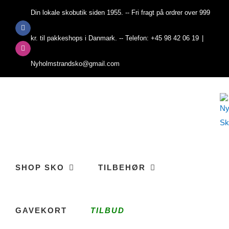
Skip
Din lokale skobutik siden 1955. -- Fri fragt på ordrer over 999
to
Facebook
content
kr. til pakkeshops i Danmark. -- Telefon: +45 98 42 06 19
|
Instagram
Nyholmstrandsko@gmail.com
SHOP SKO
TILBEHØR
GAVEKORT
TILBUD