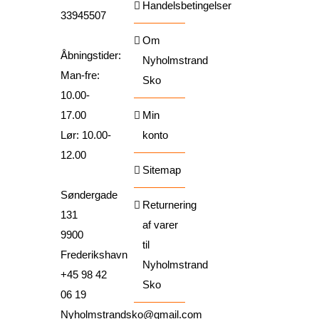
Handelsbetingelser
33945507
Om
Åbningstider:
Nyholmstrand
Man-fre:
Sko
10.00-
17.00
Min
Lør: 10.00-
konto
12.00
Sitemap
Søndergade
Returnering
131
af varer
9900
til
Frederikshavn
Nyholmstrand
+45 98 42
Sko
06 19
Nyholmstrandsko@gmail.com