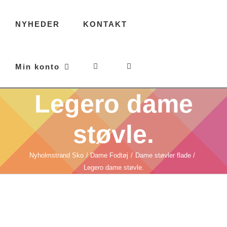
NYHEDER
KONTAKT
Min konto
Legero dame
støvle.
Nyholmstrand Sko
Dame Fodtøj
Dame støvler flade
Legero dame støvle.