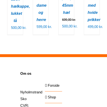
dame
45mm
med
hælkappe,
og
hæl
hvide
lukket
herre
prikker
699,00
kr.
tå
Den
500,00
kr.
599,00
kr.
499,00
kr.
500,00
kr.
oprindelige
Den
pris
aktuelle
var:
pris
699,00 kr..
er:
500,00 kr..
SIDER
Om os
Forside
Nyholmstrand
Shop
Sko
CVR: