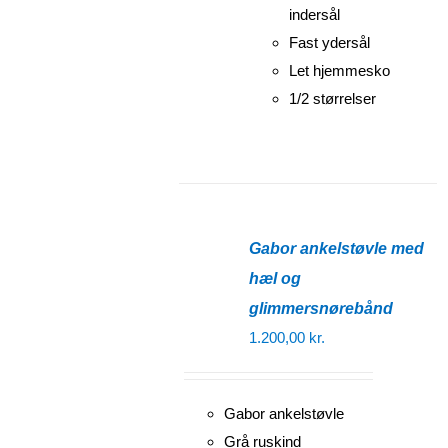
indersål
Fast ydersål
Let hjemmesko
1/2 størrelser
Gabor ankelstøvle med
hæl og
glimmersnørebånd
1.200,00
kr.
Gabor ankelstøvle
Grå ruskind