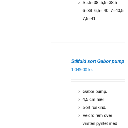
Str.5=38 5,5=38,5
6=39 6,5= 40 7=40,5
7,5=41
Stilfuld sort Gabor pump
1.049,00
kr.
Gabor pump.
4,5 cm hæl.
Sort ruskind.
Velcro rem over
vristen pyntet med