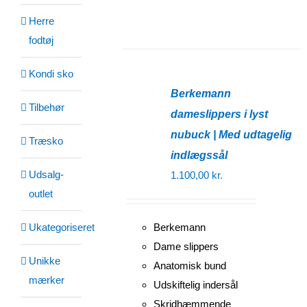
Herre
fodtøj
Kondi sko
Berkemann
Tilbehør
dameslippers i lyst
nubuck | Med udtagelig
Træsko
indlægssål
Udsalg-
1.100,00
kr.
outlet
Ukategoriseret
Berkemann
Dame slippers
Unikke
Anatomisk bund
mærker
Udskiftelig indersål
Skridhæmmende