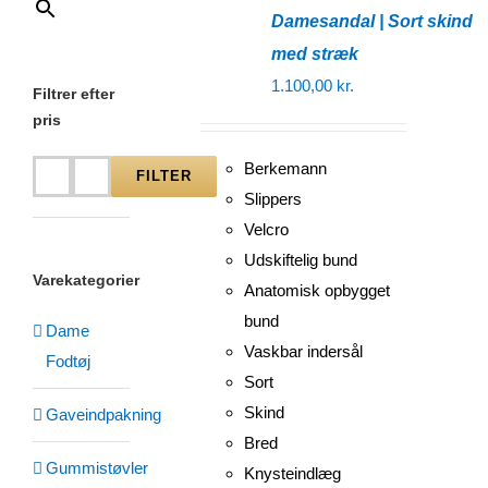
Damesandal | Sort skind
med stræk
1.100,00
kr.
Filtrer efter
pris
Berkemann
FILTER
Mindste
Højeste
Slippers
pris
pris
Velcro
Udskiftelig bund
Varekategorier
Anatomisk opbygget
bund
Dame
Vaskbar indersål
Fodtøj
Sort
Skind
Gaveindpakning
Bred
Gummistøvler
Knysteindlæg