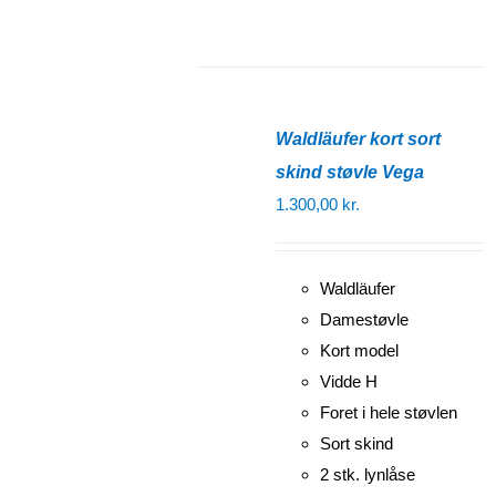
Waldläufer kort sort
skind støvle Vega
1.300,00
kr.
Waldläufer
Damestøvle
Kort model
Vidde H
Foret i hele støvlen
Sort skind
2 stk. lynlåse