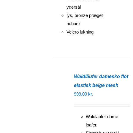
ydersål
lys, bronze præget
nubuck
Velcro lukning
Waldläufer damesko flot
elastisk beige mesh
999,00
kr.
Waldläufer dame
loafer.