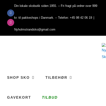
Skip
Din lokale skobutik siden 1955. -- Fri fragt på ordrer over 999
to
Facebook
content
kr. til pakkeshops i Danmark. -- Telefon: +45 98 42 06 19
|
Instagram
Nyholmstrandsko@gmail.com
SHOP SKO
TILBEHØR
GAVEKORT
TILBUD