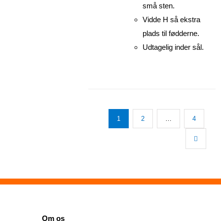
små sten.
Vidde H så ekstra
plads til fødderne.
Udtagelig inder sål.
1
2
…
4
SIDER
Om os