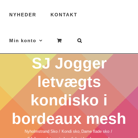
NYHEDER
KONTAKT
Min konto
SJ Jogger
letvægts
kondisko i
bordeaux mesh
Nyholmstrand Sko
Kondi sko
Dame flade sko