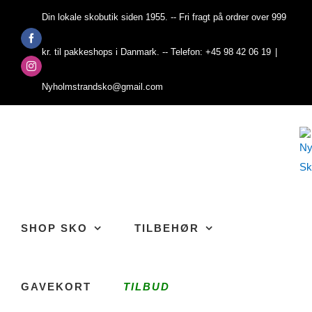
Skip
Din lokale skobutik siden 1955. -- Fri fragt på ordrer over 999
to
Facebook
content
kr. til pakkeshops i Danmark. -- Telefon: +45 98 42 06 19
|
Instagram
Nyholmstrandsko@gmail.com
SHOP SKO
TILBEHØR
GAVEKORT
TILBUD