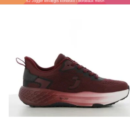
SJ Jogger letvægts kondisko i bordeaux mesh