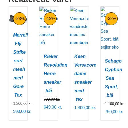
-23%
-19%
-32%
Merrell
Fly
Strike
Rieker
Keen
sort
Sebago
Revolution
Versacore
mesh
Cyphon
Herre
dame
med
Sea
sneaker
sneaker
Gore
Sport,
blå
med
Tex
blå
tex
799,00
kr.
1.300,00
kr.
1.100,00
kr.
Den
649,00
kr.
1.400,00
kr.
Den
999,00
kr.
Den
750,00
kr.
oprindelige
Den
oprindelige
Den
oprindelige
Den
pris
aktuelle
pris
aktuelle
pris
aktuelle