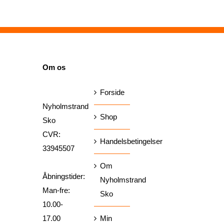
var:
pris
var:
pris
var:
pris
799,00 kr..
er:
1.300,00 kr..
er:
1.100,00 kr..
er:
649,00 kr..
999,00 kr..
750,00 kr.
SIDER
Om os
Forside
Nyholmstrand
Shop
Sko
CVR:
Handelsbetingelser
33945507
Om
Åbningstider:
Nyholmstrand
Man-fre:
Sko
10.00-
17.00
Min