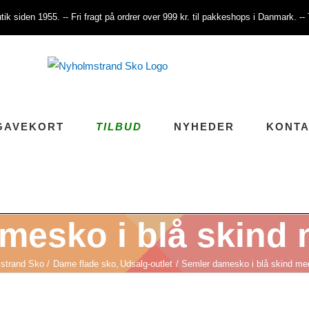
tik siden 1955. -- Fri fragt på ordrer over 999 kr. til pakkeshops i Danmark. -
GAVEKORT
TILBUD
NYHEDER
KONT
mesko i blå skind 
strand Sko
Dame flade sko
Udsalg-outlet
Semler damesko i blå skind me