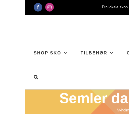
Skip
Din lokale skobu
Facebook
Instagram
to
content
SHOP SKO
TILBEHØR
Semler da
Nyholm