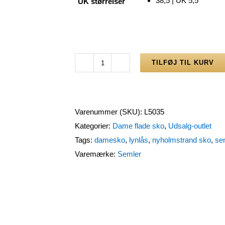
38,5 | UK 5,5
UK størrelser
TILFØJ TIL KURV
Semler
damesko
i
blå
Varenummer (SKU):
L5035
skind
Kategorier:
Dame flade sko
,
Udsalg-outlet
med
Tags:
damesko
,
lynlås
,
nyholmstrand sko
,
se
lynlås
Varemærke:
Semler
antal