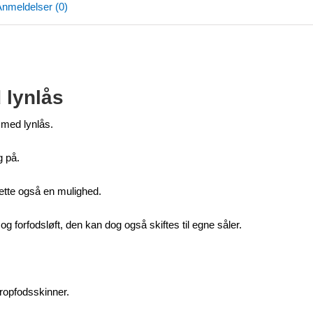
nmeldelser (0)
lynlås
 med lynlås.
g på.
ette også en mulighed.
g forfodsløft, den kan dog også skiftes til egne såler.
dropfodsskinner.