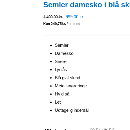
Semler damesko i blå sk
Den
Den
999,00
kr.
1.400,00
kr.
oprindelige
aktuelle
pris
pris
var:
er:
Semler
1.400,00 kr..
999,00 kr..
Damesko
Snøre
Lynlås
Blå glat skind
Metal snøreringe
Hvid sål
Let
Udtagelig indersål