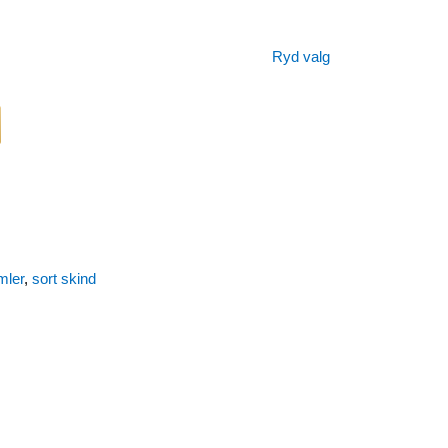
Ryd valg
mler
,
sort skind