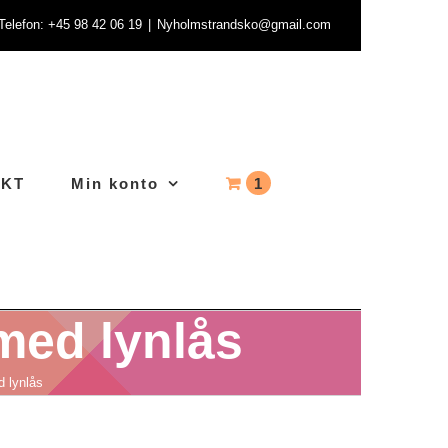
- Telefon: +45 98 42 06 19
|
Nyholmstrandsko@gmail.com
AKT
Min konto
1
med lynlås
d lynlås