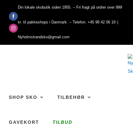
Skip
Din lokale skobutik siden 1955. -- Fri fragt på ordrer over 999
to
Facebook
content
kr. til pakkeshops i Danmark. -- Telefon: +45 98 42 06 19
|
Instagram
Nyholmstrandsko@gmail.com
SHOP SKO
TILBEHØR
GAVEKORT
TILBUD