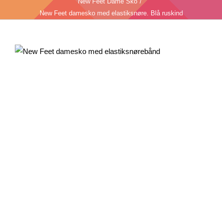
New Feet Dame Sko
New Feet damesko med elastiksnøre. Blå ruskind