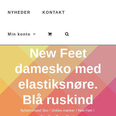
NYHEDER
KONTAKT
Min konto
New Feet
damesko med
elastiksnøre.
Blå ruskind
Nyholmstrand Sko
Unikke mærker
New Feet