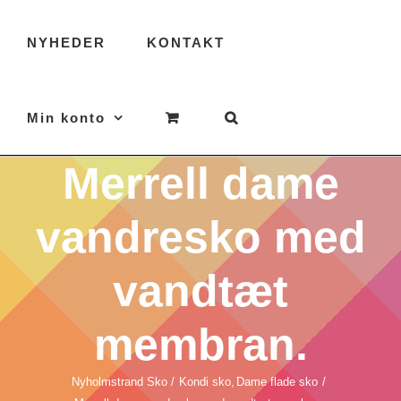
NYHEDER
KONTAKT
Min konto
Merrell dame
vandresko med
vandtæt
membran.
Nyholmstrand Sko
Kondi sko
Dame flade sko