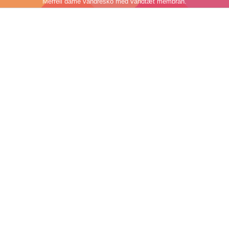
Merrell dame vandresko med vandtæt membran.