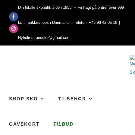
Skip
Din lokale skobutik siden 1955. -- Fri fragt på ordrer over 999
to
Facebook
content
kr. til pakkeshops i Danmark. -- Telefon: +45 98 42 06 19
|
Instagram
Nyholmstrandsko@gmail.com
SHOP SKO
TILBEHØR
GAVEKORT
TILBUD