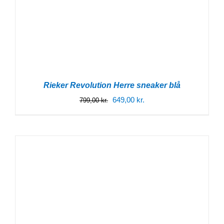
Rieker Revolution Herre sneaker blå
Den
Den
649,00
kr.
799,00
kr.
oprindelige
aktuelle
pris
pris
var:
er:
799,00 kr..
649,00 kr..