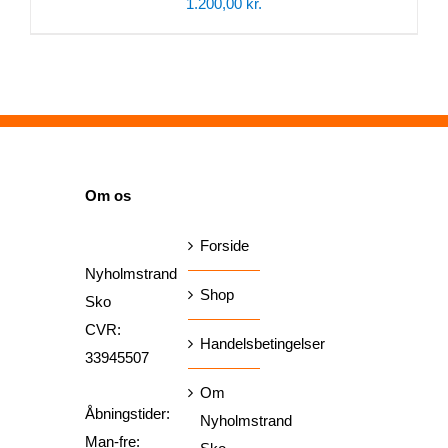
1.200,00
kr.
SIDER
Om os
Forside
Nyholmstrand
Shop
Sko
CVR:
Handelsbetingelser
33945507
Om
Åbningstider:
Nyholmstrand
Man-fre: