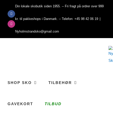
Skip
Din lokale skobutik siden 1955. -- Fri fragt på ordrer over 999
to
Facebook
content
kr. til pakkeshops i Danmark. -- Telefon: +45 98 42 06 19
|
Instagram
Nyholmstrandsko@gmail.com
SHOP SKO
TILBEHØR
GAVEKORT
TILBUD