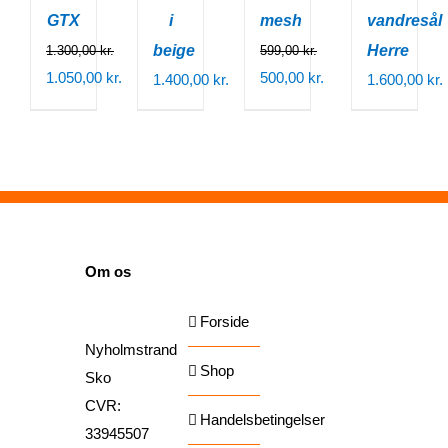
GTX
i
mesh
vandresål
beige
Herre
1.300,00
kr.
599,00
kr.
Den
Den
1.050,00
kr.
500,00
kr.
1.400,00
kr.
1.600,00
kr.
oprindelige
Den
oprindelige
Den
pris
aktuelle
pris
aktuelle
var:
pris
var:
pris
1.300,00 kr..
er:
599,00 kr..
er:
1.050,00 kr..
500,00 kr..
SIDER
Om os
Forside
Nyholmstrand
Shop
Sko
CVR:
Handelsbetingelser
33945507