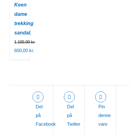
Keen
dame
trekking
sandal.
1.100,00
kr.
Den
600,00
kr.
oprindelige
Den
pris
aktuelle
var:
pris
1.100,00 kr..
er:
600,00 kr..
Del
Del
Pin
på
på
denne
Facebook
Twitter
vare