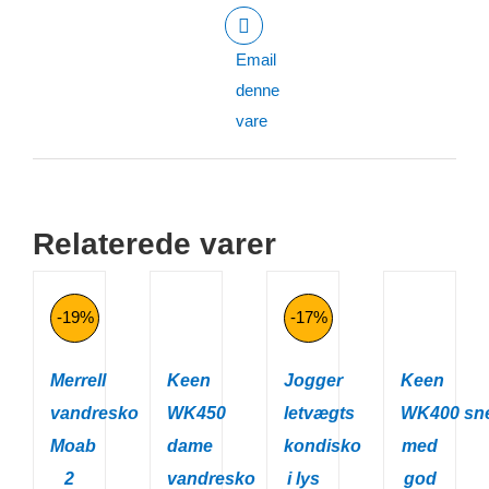
Email
denne
vare
Relaterede varer
-19%
-17%
Merrell
Keen
Jogger
Keen
vandresko
WK450
letvægts
WK400 sn
Moab
dame
kondisko
med
2
vandresko
i lys
god