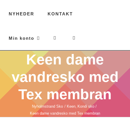
NYHEDER
KONTAKT
Min konto
Keen dame
vandresko med
Tex membran
Nyholmstrand Sko
Keen
Kondi sko
Keen dame vandresko med Tex membran