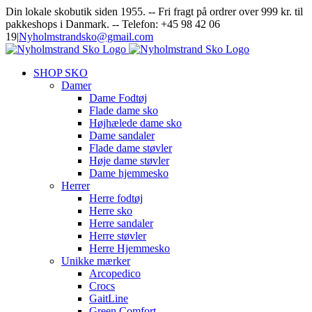
Skip
Facebook
Instagram
Din lokale skobutik siden 1955. -- Fri fragt på ordrer over 999 kr. til
to
pakkeshops i Danmark. -- Telefon: +45 98 42 06
content
19
|
Nyholmstrandsko@gmail.com
SHOP SKO
Damer
Dame Fodtøj
Flade dame sko
Højhælede dame sko
Dame sandaler
Flade dame støvler
Høje dame støvler
Dame hjemmesko
Herrer
Herre fodtøj
Herre sko
Herre sandaler
Herre støvler
Herre Hjemmesko
Unikke mærker
Arcopedico
Crocs
GaitLine
Green Comfort