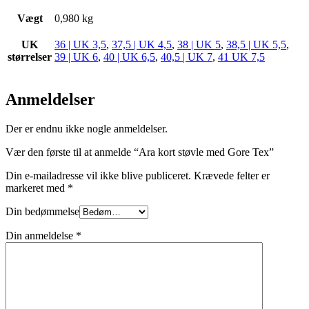
Vægt
0,980 kg
UK
36 | UK 3,5
,
37,5 | UK 4,5
,
38 | UK 5
,
38,5 | UK 5,5
,
størrelser
39 | UK 6
,
40 | UK 6,5
,
40,5 | UK 7
,
41 UK 7,5
Anmeldelser
Der er endnu ikke nogle anmeldelser.
Vær den første til at anmelde “Ara kort støvle med Gore Tex”
Din e-mailadresse vil ikke blive publiceret.
Krævede felter er
markeret med
*
Din bedømmelse
Din anmeldelse
*