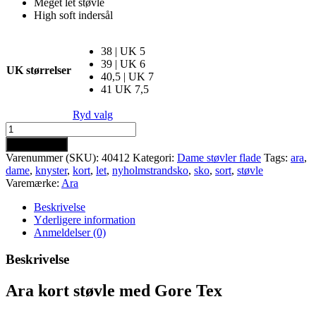
Meget let støvle
High soft indersål
38 | UK 5
39 | UK 6
UK størrelser
40,5 | UK 7
41 UK 7,5
Ryd valg
Ara
kort
Tilføj til kurv
støvle
Varenummer (SKU):
40412
Kategori:
Dame støvler flade
Tags:
ara
,
med
dame
,
knyster
,
kort
,
let
,
nyholmstrandsko
,
sko
,
sort
,
støvle
Gore
Varemærke:
Ara
Tex
antal
Beskrivelse
Yderligere information
Anmeldelser (0)
Beskrivelse
Ara kort støvle med Gore Tex