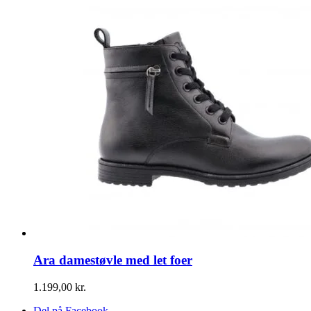
pris
pris
var:
er:
1.299,00 kr..
999,00 kr..
Ara damestøvle med let foer
1.199,00
kr.
Del på Facebook