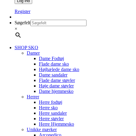
Register
Søgefelt
×
SHOP SKO
Damer
Dame Fodtøj
Flade dame sko
Højhælede dame sko
Dame sandaler
Flade dame støvler
Høje dame støvler
Dame hjemmesko
Herrer
Herre fodtøj
Herre sko
Herre sandaler
Herre støvler
Herre Hjemmesko
Unikke mærker
Arcopedico