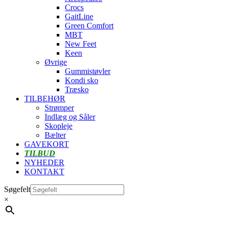
Crocs
GaitLine
Green Comfort
MBT
New Feet
Keen
Øvrige
Gummistøvler
Kondi sko
Træsko
TILBEHØR
Strømper
Indlæg og Såler
Skopleje
Bælter
GAVEKORT
TILBUD
NYHEDER
KONTAKT
Søgefelt
×