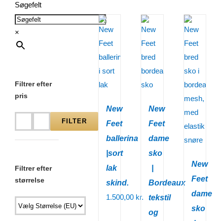
Søgefelt
×
Filtrer efter
pris
New
New
FILTER
Feet
Feet
Mindste
Højeste
ballerina
dame
pris
pris
|sort
sko
New
lak
|
Filtrer efter
Feet
størrelse
skind.
Bordeaux
dame
1.500,00
kr.
tekstil
sko
og