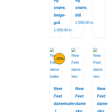
og
og
snøre,
snøre,
beige-
blå
1.500,00
kr.
grå
1.500,00
kr.
-33%
New
New
New
Feet
Feet
Feet
dameloafer
dame
dame
i
sko.
sko.