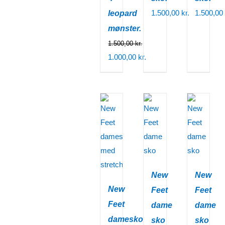
1.500,00
kr.
1.500,00
leopard
mønster.
1.500,00
kr.
Den
1.000,00
kr.
oprindelige
Den
pris
aktuelle
var:
pris
1.500,00 kr..
er:
1.000,00 kr..
New
New
New
Feet
Feet
Feet
dame
dame
damesko
sko
sko