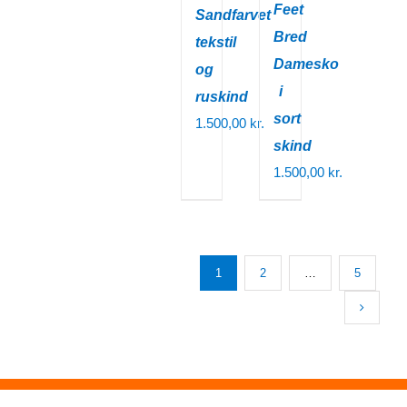
Feet
Sandfarvet
Bred
tekstil
Damesko
og
i
ruskind
sort
1.500,00
kr.
skind
1.500,00
kr.
1
2
…
5