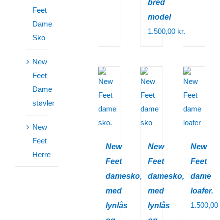
bred
Feet
model
Dame
1.500,00
kr.
Sko
New
Feet
Dame
støvler
New
Feet
New
New
New
Herre
Feet
Feet
Feet
damesko,
damesko,
dame
med
med
loafer.
1.500,00
lynlås
lynlås