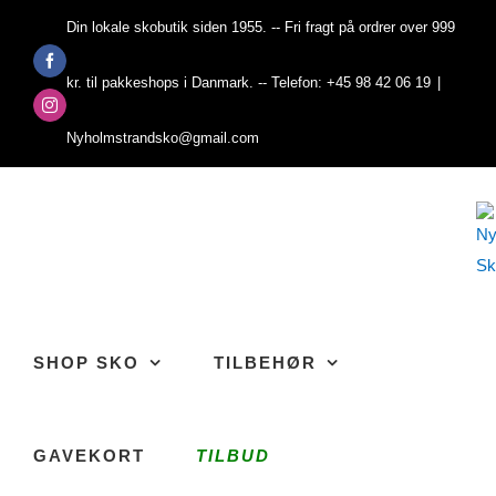
Skip
Din lokale skobutik siden 1955. -- Fri fragt på ordrer over 999
to
Facebook
content
kr. til pakkeshops i Danmark. -- Telefon: +45 98 42 06 19
|
Instagram
Nyholmstrandsko@gmail.com
SHOP SKO
TILBEHØR
GAVEKORT
TILBUD