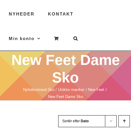
NYHEDER
KONTAKT
Min konto
New Feet Dame
Sko
Nyholmstrand Sko
Unikke mærker
New Feet
New Feet Dame Sko
Sortér efter
Dato