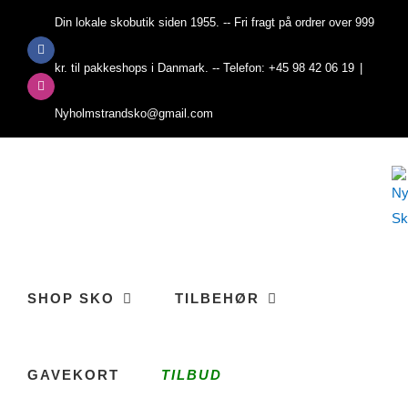
Skip
Din lokale skobutik siden 1955. -- Fri fragt på ordrer over 999
to
Facebook
content
kr. til pakkeshops i Danmark. -- Telefon: +45 98 42 06 19
|
Instagram
Nyholmstrandsko@gmail.com
SHOP SKO
TILBEHØR
GAVEKORT
TILBUD