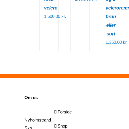
velcro
velcrorem
1.500,00
kr.
brun
eller
sort
1.350,00
kr.
SIDER
Om os
Forside
Nyholmstrand
Shop
Sko