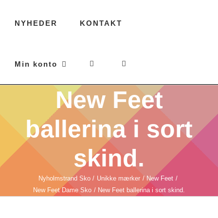
NYHEDER
KONTAKT
Min konto
New Feet
ballerina i sort
skind.
Nyholmstrand Sko
Unikke mærker
New Feet
New Feet Dame Sko
New Feet ballerina i sort skind.