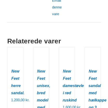
Email
denne
vare
Relaterede varer
New
New
New
New
Feet
Feet
Feet
Feet
herre
unisex,
damestøvle
sandal
sandal.
bred
i rød
med
1.200,00
kr.
model
ruskind
hælkappe
1.600,00
kr.
med
og 3