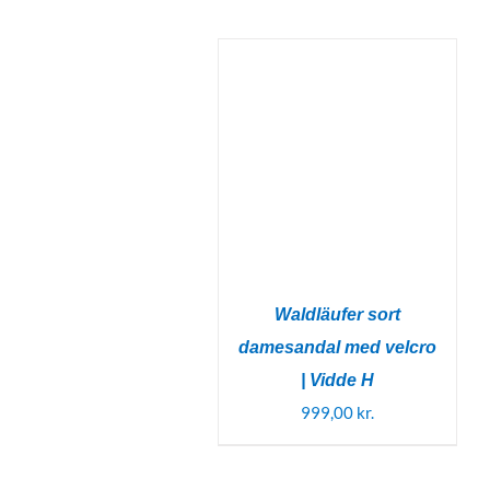
Waldläufer sort
damesandal med velcro
| Vidde H
999,00
kr.