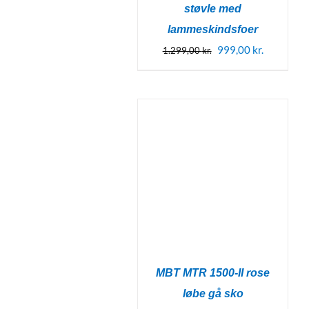
støvle med
lammeskindsfoer
Den
Den
999,00
kr.
1.299,00
kr.
oprindelige
aktuelle
pris
pris
var:
er:
1.299,00 kr..
999,00 kr.
MBT MTR 1500-II rose
løbe gå sko