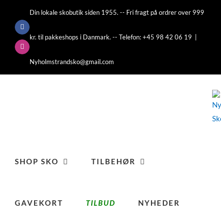
Skip
Din lokale skobutik siden 1955. -- Fri fragt på ordrer over 999
to
Facebook
content
kr. til pakkeshops i Danmark. -- Telefon: +45 98 42 06 19
|
Instagram
Nyholmstrandsko@gmail.com
SHOP SKO
TILBEHØR
GAVEKORT
TILBUD
NYHEDER