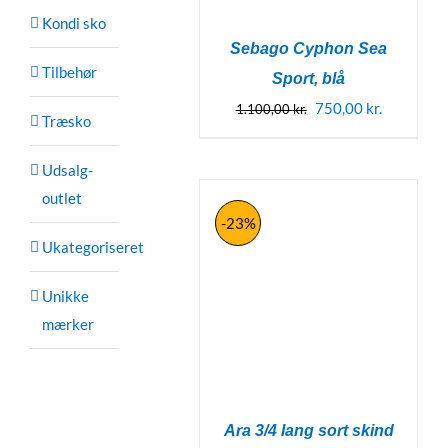
Kondi sko
Sebago Cyphon Sea
Tilbehør
Sport, blå
Den
Den
750,00
kr.
1.100,00
kr.
Træsko
oprindelige
aktuelle
pris
pris
Udsalg-
var:
er:
outlet
1.100,00 kr..
750,00 kr.
-23%
Ukategoriseret
Unikke
mærker
Ara 3/4 lang sort skind