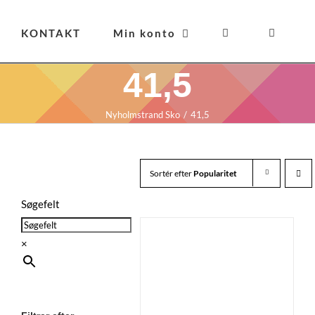
KONTAKT
Min konto
41,5
Nyholmstrand Sko
41,5
Sortér efter
Popularitet
Søgefelt
×