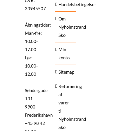
CVR:
Handelsbetingelser
33945507
Om
Åbningstider:
Nyholmstrand
Man-fre:
Sko
10.00-
17.00
Min
Lør:
konto
10.00-
Sitemap
12.00
Returnering
Søndergade
af
131
varer
9900
til
Frederikshavn
Nyholmstrand
+45 98 42
Sko