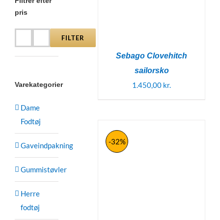
Filtrer efter
pris
FILTER
Mindste
Højeste
Sebago Clovehitch
pris
pris
sailorsko
1.450,00
kr.
Varekategorier
Dame
Fodtøj
-32%
Gaveindpakning
Gummistøvler
Herre
fodtøj