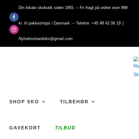
Skip
Din lokale skobutik siden 1955. -- Fri fragt på ordrer over 999
to
Facebook
content
kr. til pakkeshops i Danmark. -- Telefon: +45 98 42 06 19
|
Instagram
Nyholmstrandsko@gmail.com
SHOP SKO
TILBEHØR
GAVEKORT
TILBUD