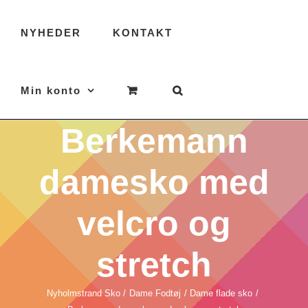
NYHEDER
KONTAKT
Min konto
Berkemann
damesko med
velcro og
stretch
Nyholmstrand Sko
Dame Fodtøj
Dame flade sko