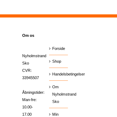
var:
er:
1.400,00 kr..
800,00 kr..
SIDER
Om os
Forside
Nyholmstrand
Shop
Sko
CVR:
Handelsbetingelser
33945507
Om
Åbningstider:
Nyholmstrand
Man-fre:
Sko
10.00-
17.00
Min