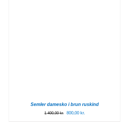
Semler damesko i brun ruskind
Den
Den
800,00
kr.
1.400,00
kr.
oprindelige
aktuelle
pris
pris