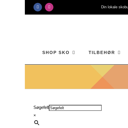
Skip
Din lokale skobu
Facebook
Instagram
to
content
SHOP SKO
TILBEHØR
Søgefelt
×