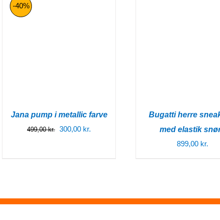
499,00 kr
-40%
Jana pump i metallic farve
Bugatti herre snea
Den
Den
300,00
kr.
med elastik snø
499,00
kr.
oprindelige
aktuelle
899,00
kr.
pris
pris
var:
er:
499,00 kr..
300,00 kr..