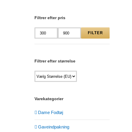
Filtrer efter pris
FILTER
Mindste
Højeste
pris
pris
Filtrer efter størrelse
Varekategorier
Dame Fodtøj
Gaveindpakning