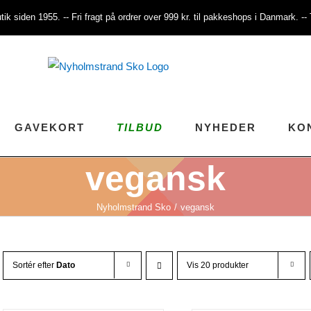
tik siden 1955. -- Fri fragt på ordrer over 999 kr. til pakkeshops i Danmark. -
GAVEKORT
TILBUD
NYHEDER
KO
vegansk
Nyholmstrand Sko
vegansk
Sortér efter
Dato
Vis 20 produkter