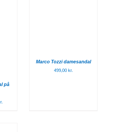
Marco Tozzi damesandal
499,00
kr.
l på
Den
r.
ige
aktuelle
pris
er: