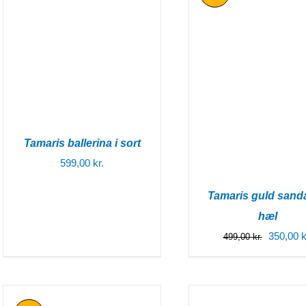
Tamaris ballerina i sort
599,00
kr.
Tamaris guld sanda
hæl
Den
350,00
k
499,00
kr.
oprindel
pris
var: