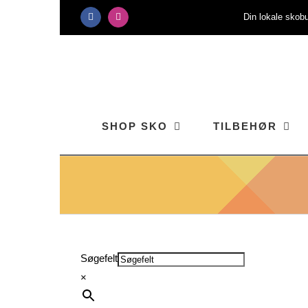
Skip
Din lokale skobu
Facebook
Instagram
to
content
SHOP SKO
TILBEHØR
Søgefelt
×