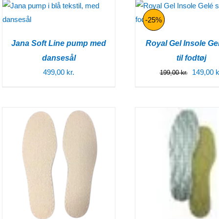
-25%
Jana Soft Line pump med
Royal Gel Insole Gel
dansesål
til fodtøj
Den
499,00
kr.
149,00
k
199,00
kr.
oprindel
pris
var:
199,00 kr