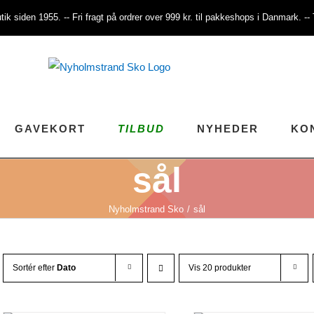
tik siden 1955. -- Fri fragt på ordrer over 999 kr. til pakkeshops i Danmark. -
GAVEKORT
TILBUD
NYHEDER
KO
sål
Nyholmstrand Sko
sål
Sortér efter
Dato
Vis 20 produkter