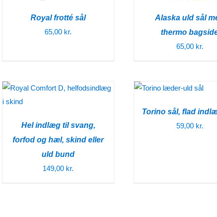
Royal frotté sål
Alaska uld sål m
65,00
kr.
thermo bagsid
65,00
kr.
Torino sål, flad indl
Hel indlæg til svang,
59,00
kr.
forfod og hæl, skind eller
uld bund
149,00
kr.