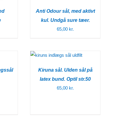
ed
Anti Odour sål, med aktivt
e
kul. Undgå sure tæer.
65,00
kr.
ægssål
Kiruna sål. Ulden sål på
latex bund. Optil str.50
65,00
kr.