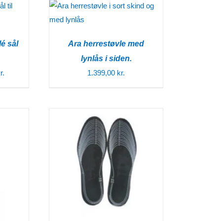
é sål
Ara herrestøvle med
lynlås i siden.
Den
r.
1.399,00
kr.
ige
aktuelle
pris
er:
..
149,00 kr..