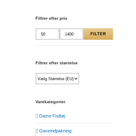
Filtrer efter pris
FILTER
Mindste
Højeste
pris
pris
Filtrer efter størrelse
Varekategorier
Dame Fodtøj
Gaveindpakning