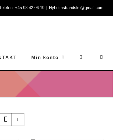
- Telefon: +45 98 42 06 19
|
Nyholmstrandsko@gmail.com
NTAKT
Min konto