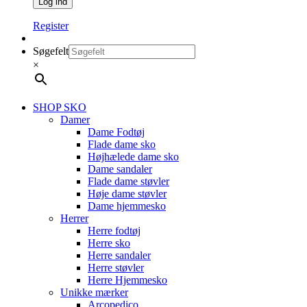
Register
Søgefelt
×
SHOP SKO
Damer
Dame Fodtøj
Flade dame sko
Højhælede dame sko
Dame sandaler
Flade dame støvler
Høje dame støvler
Dame hjemmesko
Herrer
Herre fodtøj
Herre sko
Herre sandaler
Herre støvler
Herre Hjemmesko
Unikke mærker
Arcopedico