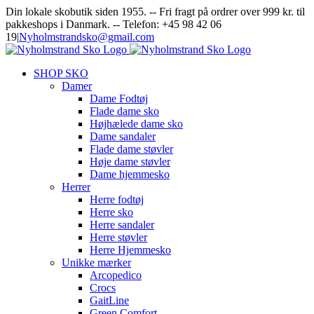
Skip
Facebook
Instagram
Din lokale skobutik siden 1955. -- Fri fragt på ordrer over 999 kr. til
to
pakkeshops i Danmark. -- Telefon: +45 98 42 06
content
19
|
Nyholmstrandsko@gmail.com
SHOP SKO
Damer
Dame Fodtøj
Flade dame sko
Højhælede dame sko
Dame sandaler
Flade dame støvler
Høje dame støvler
Dame hjemmesko
Herrer
Herre fodtøj
Herre sko
Herre sandaler
Herre støvler
Herre Hjemmesko
Unikke mærker
Arcopedico
Crocs
GaitLine
Green Comfort