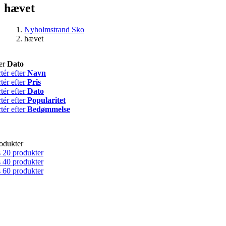
hævet
Nyholmstrand Sko
hævet
ter
Dato
tér efter
Navn
tér efter
Pris
tér efter
Dato
tér efter
Popularitet
tér efter
Bedømmelse
odukter
 20 produkter
 40 produkter
 60 produkter