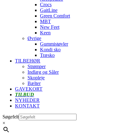
Crocs
GaitLine
Green Comfort
MBT
New Feet
Keen
Øvrige
Gummistøvler
Kondi sko
Træsko
TILBEHØR
Strømper
Indlæg og Såler
Skopleje
Bælter
GAVEKORT
TILBUD
NYHEDER
KONTAKT
Søgefelt
×