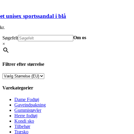
t unisex sportssandal i blå
kr.
Om os
Søgefelt
×
Filtrer efter størrelse
Varekategorier
Dame Fodtøj
Gaveindpakning
Gummistøvler
Herre fodtøj
Kondi sko
Tilbehør
Træsko