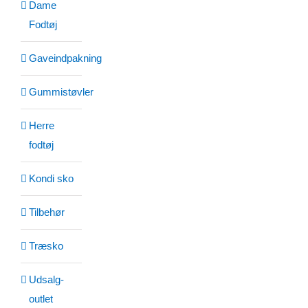
Dame
Fodtøj
Gaveindpakning
Gummistøvler
Herre
fodtøj
Kondi sko
Tilbehør
Træsko
Udsalg-
outlet