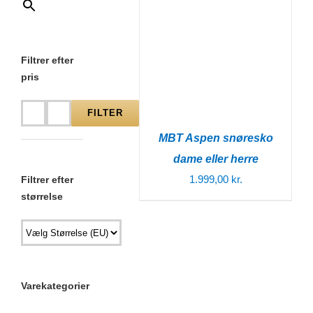
Filtrer efter
pris
FILTER
Mindste
Højeste
MBT Aspen snøresko
pris
pris
dame eller herre
1.999,00
kr.
Filtrer efter
størrelse
Varekategorier