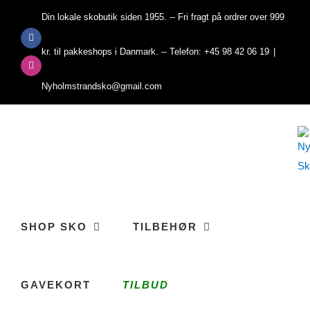
Skip
Din lokale skobutik siden 1955. -- Fri fragt på ordrer over 999
to
Facebook
content
kr. til pakkeshops i Danmark. -- Telefon: +45 98 42 06 19
|
Instagram
Nyholmstrandsko@gmail.com
SHOP SKO
TILBEHØR
GAVEKORT
TILBUD