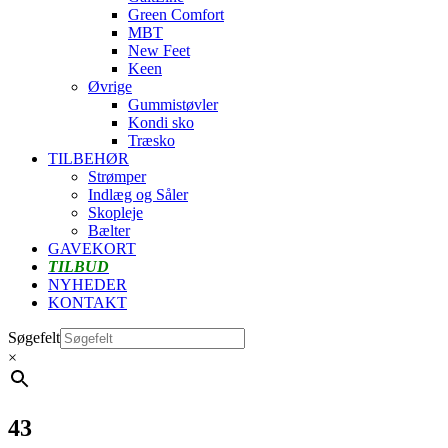
Green Comfort
MBT
New Feet
Keen
Øvrige
Gummistøvler
Kondi sko
Træsko
TILBEHØR
Strømper
Indlæg og Såler
Skopleje
Bælter
GAVEKORT
TILBUD
NYHEDER
KONTAKT
Søgefelt
×
43