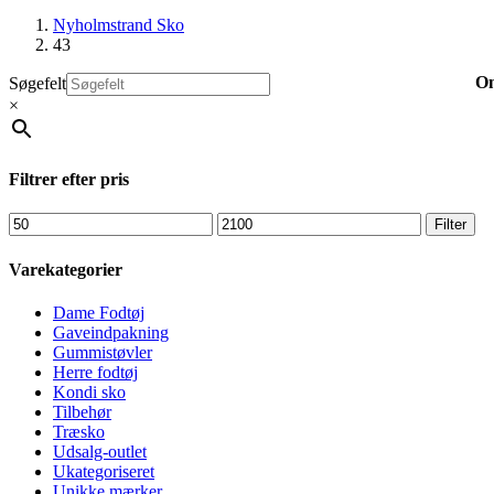
Nyholmstrand Sko
43
O
Søgefelt
×
Filtrer efter pris
Mindste
Højeste
Filter
pris
pris
Varekategorier
Dame Fodtøj
Gaveindpakning
Gummistøvler
Herre fodtøj
Kondi sko
Tilbehør
Træsko
Udsalg-outlet
Ukategoriseret
Unikke mærker