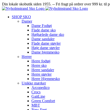
Skip
Facebook
Instagram
Din lokale skobutik siden 1955. -- Fri fragt på ordrer over 999 kr. ti
to
content
SHOP SKO
Damer
Dame Fodtøj
Flade dame sko
Højhælede dame sko
Dame sandaler
Flade dame støvler
Høje dame støvler
Dame hjemmesko
Herrer
Herre fodtøj
Herre sko
Herre sandaler
Herre støvler
Herre Hjemmesko
Unikke mærker
Arcopedico
Crocs
GaitLine
Green Comfort
MBT
New Feet