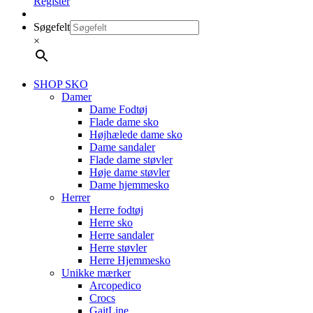
Register
Søgefelt
×
SHOP SKO
Damer
Dame Fodtøj
Flade dame sko
Højhælede dame sko
Dame sandaler
Flade dame støvler
Høje dame støvler
Dame hjemmesko
Herrer
Herre fodtøj
Herre sko
Herre sandaler
Herre støvler
Herre Hjemmesko
Unikke mærker
Arcopedico
Crocs
GaitLine