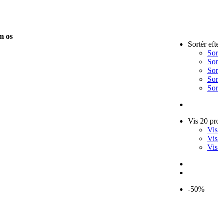
m os
Sortér eft
Sor
Sor
Sor
Sor
Sor
Vis 20 pr
Vis
Vis
Vis
-50%