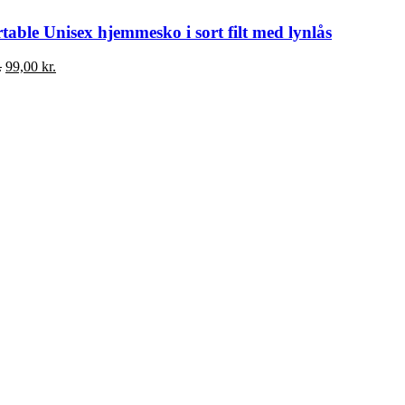
able Unisex hjemmesko i sort filt med lynlås
Den
Den
.
99,00
kr.
oprindelige
aktuelle
pris
pris
var:
er:
199,00 kr..
99,00 kr..