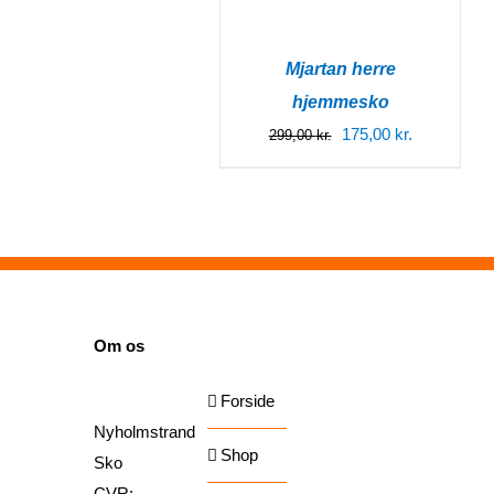
Mjartan herre
hjemmesko
Den
Den
175,00
kr.
299,00
kr.
oprindelige
aktuelle
pris
pris
var:
er:
299,00 kr..
175,00 kr..
SIDER
Om os
Forside
Nyholmstrand
Shop
Sko
CVR: