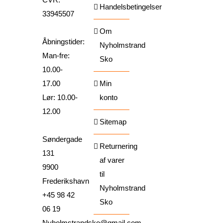
Handelsbetingelser
33945507
Om
Åbningstider:
Nyholmstrand
Man-fre:
Sko
10.00-
17.00
Min
Lør: 10.00-
konto
12.00
Sitemap
Søndergade
Returnering
131
af varer
9900
til
Frederikshavn
Nyholmstrand
+45 98 42
Sko
06 19
Nyholmstrandsko@gmail.com