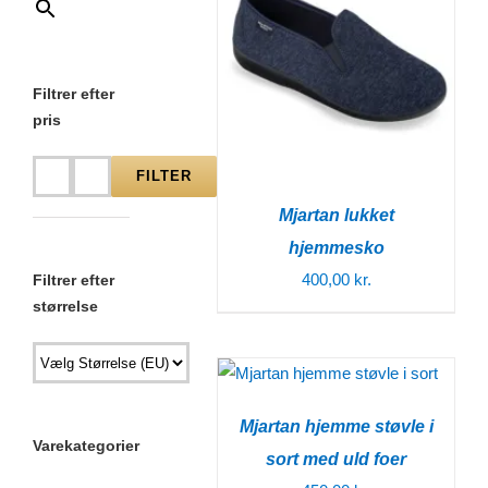
Filtrer efter
pris
FILTER
Mindste
Højeste
Mjartan lukket
pris
pris
hjemmesko
400,00
kr.
Filtrer efter
størrelse
Mjartan hjemme støvle i
Varekategorier
sort med uld foer