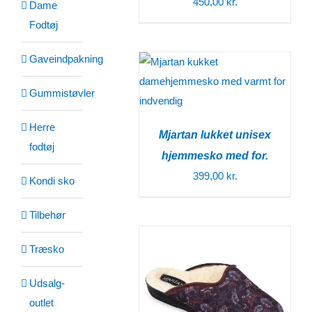
450,00
kr.
Dame
Fodtøj
Gaveindpakning
Gummistøvler
Herre
Mjartan lukket unisex
fodtøj
hjemmesko med for.
399,00
kr.
Kondi sko
Tilbehør
Træsko
Udsalg-
outlet