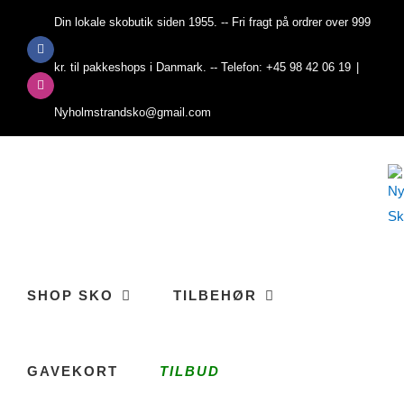
Skip
Din lokale skobutik siden 1955. -- Fri fragt på ordrer over 999
to
Facebook
content
kr. til pakkeshops i Danmark. -- Telefon: +45 98 42 06 19
|
Instagram
Nyholmstrandsko@gmail.com
SHOP SKO
TILBEHØR
GAVEKORT
TILBUD