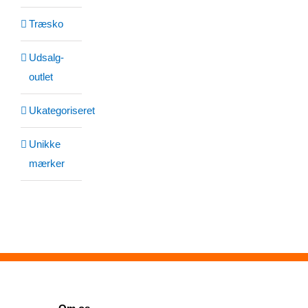
Træsko
Udsalg-
outlet
Ukategoriseret
Unikke
mærker
SIDER