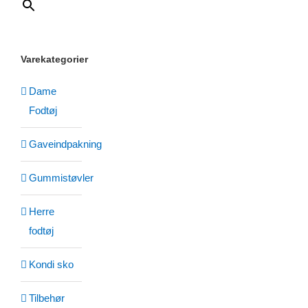
Varekategorier
Dame
Fodtøj
Gaveindpakning
Gummistøvler
Herre
fodtøj
Kondi sko
Tilbehør