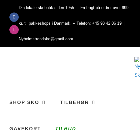
Skip
Din lokale skobutik siden 1955. -- Fri fragt på ordrer over 999
to
Facebook
content
kr. til pakkeshops i Danmark. -- Telefon: +45 98 42 06 19
|
Instagram
Nyholmstrandsko@gmail.com
SHOP SKO
TILBEHØR
GAVEKORT
TILBUD