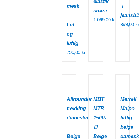
elastik
mesh
i
snøre
|
jeansbl
1.099,00
kr.
899,00
kr
Let
og
luftig
799,00
kr.
Allrounder
MBT
Merrell
trekking
MTR
Maipo
damesko
1500-
luftig
|
III
beige
Beige
Beige
damesk