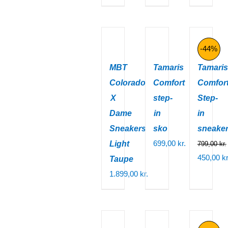
var:
pris
400,00 kr..
er:
250,00 kr..
-44%
MBT
Tamaris
Tamaris
Colorado
Comfort
Comfor
X
step-
Step-
Dame
in
in
Sneakers
sko
sneake
699,00
kr.
Light
799,00
kr.
Den
450,00
kr
Taupe
oprindeli
Den
1.899,00
kr.
pris
aktuelle
var:
pris
799,00 kr
er: