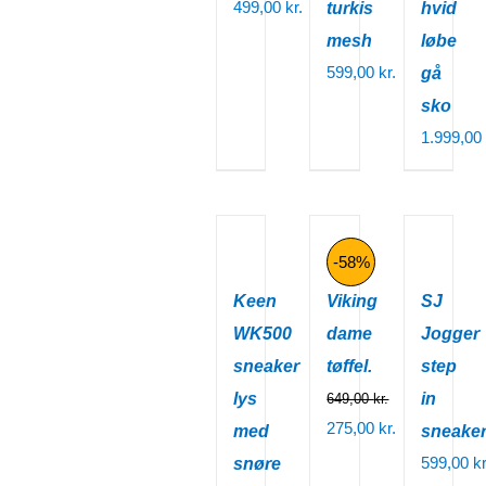
499,00
kr.
turkis
hvid
mesh
løbe
599,00
kr.
gå
sko
1.999,00
-58%
Keen
Viking
SJ
WK500
dame
Jogger
sneaker
tøffel.
step
lys
in
649,00
kr.
Den
275,00
kr.
med
sneake
oprindelige
Den
599,00
kr
snøre