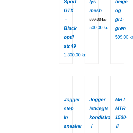
Sport
lys
beige
GTX
mesh
og
–
grå-
599,00
kr.
Den
500,00
kr.
Black
grøn
oprindelige
Den
599,00
kr
optil
pris
aktuelle
str.49
var:
pris
1.300,00
kr.
599,00 kr..
er:
500,00 kr..
Jogger
Jogger
MBT
step
letvægts
MTR
in
kondisko
1500-
sneaker
i
II