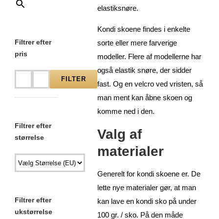
elastiksnøre.
Kondi skoene findes i enkelte
Filtrer efter
sorte eller mere farverige
pris
modeller. Flere af modellerne har
også elastik snøre, der sidder
FILTER
fast. Og en velcro ved vristen, så
Mindste
Højeste
man ment kan åbne skoen og
pris
pris
komme ned i den.
Filtrer efter
Valg af
størrelse
materialer
Generelt for kondi skoene er. De
lette nye materialer gør, at man
Filtrer efter
kan lave en kondi sko på under
ukstørrelse
100 gr. / sko. På den måde