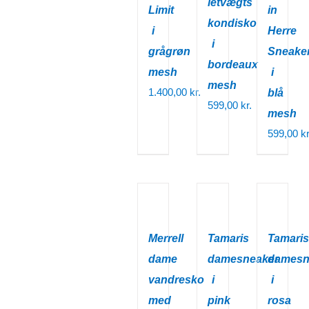
letvægts
Limit
in
kondisko
i
Herre
i
grågrøn
Sneake
bordeaux
mesh
i
mesh
1.400,00
kr.
blå
599,00
kr.
mesh
599,00
kr
Merrell
Tamaris
Tamaris
dame
damesneaker
damesn
vandresko
i
i
med
pink
rosa