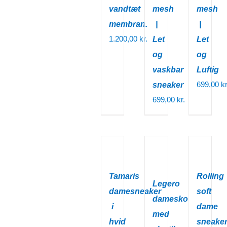
vandtæt
mesh
mesh
membran.
|
|
1.200,00
kr.
Let
Let
og
og
vaskbar
Luftig
699,00
kr
sneaker
699,00
kr.
Tamaris
Rolling
Legero
damesneaker
soft
damesko
i
dame
med
hvid
sneake