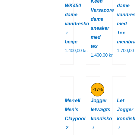
Keen
WK450
dame
Versacore
dame
vandre
dame
vandresko
med
sneaker
i
Tex
med
beige
membr
tex
1.400,00
kr.
1.700,00
1.400,00
kr.
-17%
Merrell
Jogger
Let
Men’s
letvægts
Jogger
Claypool
kondisko
kondis
2
i
i