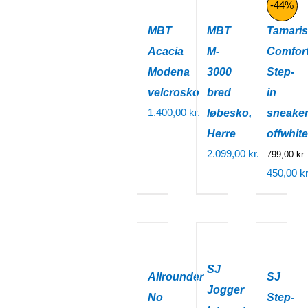
450,00 k
-44%
MBT
MBT
Tamaris
Acacia
M-
Comfor
Modena
3000
Step-
velcrosko
bred
in
1.400,00
kr.
løbesko,
sneaker
Herre
offwhite
2.099,00
kr.
799,00
kr.
Den
450,00
kr
oprindeli
Den
pris
aktuelle
var:
pris
799,00 kr
er:
450,00 k
SJ
Allrounder
SJ
Jogger
No
Step-