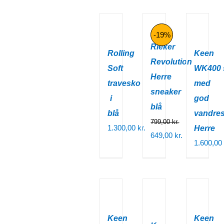
800,00 kr..
pris
aktuelle
pris
aktuelle
var:
pris
var:
pris
1.100,00 kr..
er:
1.100,00 
er:
-19%
Rieker
750,00 kr..
750,00 k
Rolling
Keen
Revolution
Soft
WK400 
Herre
travesko
med
sneaker
i
god
blå
blå
vandres
799,00
kr.
1.300,00
kr.
Herre
Den
649,00
kr.
1.600,00
oprindelige
Den
pris
aktuelle
var:
pris
799,00 kr..
er:
649,00 kr..
Keen
Keen