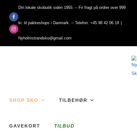
Skip
Din lokale skobutik siden 1955. -- Fri fragt på ordrer over 999
to
Facebook
content
kr. til pakkeshops i Danmark. -- Telefon: +45 98 42 06 19
|
Instagram
Nyholmstrandsko@gmail.com
SHOP SKO
TILBEHØR
GAVEKORT
TILBUD