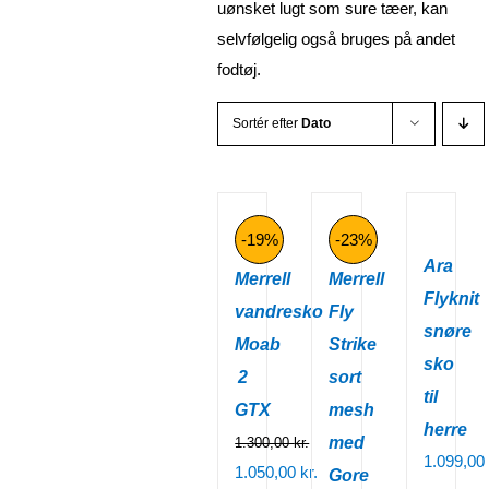
uønsket lugt som sure tæer, kan
selvfølgelig også bruges på andet
fodtøj.
Sortér efter
Dato
-19%
-23%
Ara
Merrell
Merrell
Flyknit
vandresko
Fly
snøre
Moab
Strike
sko
2
sort
til
GTX
mesh
herre
med
1.300,00
kr.
1.099,00
Den
1.050,00
kr.
Gore