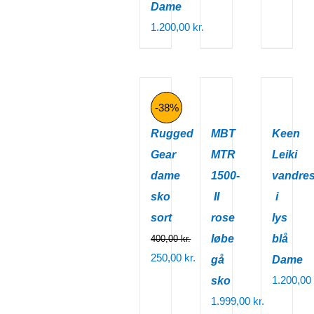
pris
aktuelle
Dame
var:
pris
1.200,00
kr.
649,00 kr..
er:
275,00 kr..
-38%
MBT
Keen
Rugged
MTR
Leiki
Gear
1500-
vandre
dame
II
i
sko
rose
lys
sort
løbe
blå
400,00
kr.
Den
250,00
kr.
gå
Dame
oprindelige
Den
1.200,00
sko
pris
aktuelle
1.999,00
kr.